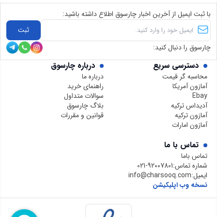
با ثبت ایمیل از آخرین اخبار چارسوق اطلاع داشته باشید:
ثبت
چارسوق را دنبال کنید:
دسترسی سریع
درباره چارسوق
محاسبه گر قیمت
درباره ما
آمازون آمریکا
راهنمای خرید
Ebay
سوالات متداول
آدیداس ترکیه
بلاگ چارسوق
آمازون ترکیه
قوانین و مقررات
آمازون امارات
تماس با ما
تماس باما
شماره تماس:
021-92007801
ایمیل:
info@charsooq.com
نسخه وب اپلیکیشن