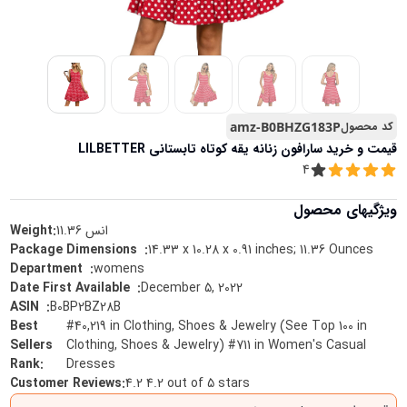
کد محصول
amz-B0BHZG183P
قیمت و خرید
سارافون زنانه یقه کوتاه تابستانی LILBETTER
4
ویژگیهای محصول
انس
11.36
Weight:
14.33 x 10.28 x 0.91 inches; 11.36 Ounces
:
Package Dimensions ‏ ‎
womens
:
Department ‏ ‎
December 5, 2022
:
Date First Available ‏ ‎
B0BP2BZ28B
:
ASIN ‏ ‎
Best
#40,219 in Clothing, Shoes & Jewelry (See Top 100 in
Sellers
Clothing, Shoes & Jewelry) #711 in Women's Casual
Rank
:
Dresses
Customer Reviews
:
4.2 4.2 out of 5 stars