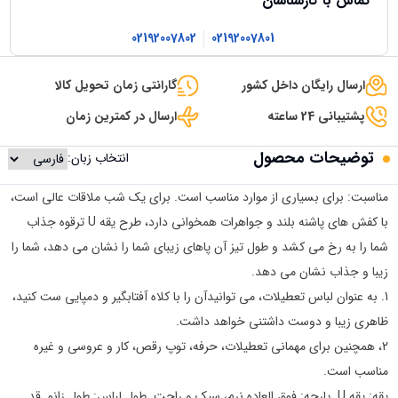
تماس با کارشناسان
02192007802
02192007801
ارسال رایگان داخل کشور
گارانتی زمان تحویل کالا
پشتیبانی 24 ساعته
ارسال در کمترین زمان
توضیحات محصول
انتخاب زبان:
مناسبت: برای بسیاری از موارد مناسب است. برای یک شب ملاقات عالی است،
با کفش های پاشنه بلند و جواهرات همخوانی دارد، طرح یقه U ترقوه جذاب
شما را به رخ می کشد و طول تیز آن پاهای زیبای شما را نشان می دهد، شما را
زیبا و جذاب نشان می دهد.
1. به عنوان لباس تعطیلات، می توانیدآن را با کلاه آفتابگیر و دمپایی ست کنید،
ظاهری زیبا و دوست داشتنی خواهد داشت.
2، همچنین برای مهمانی تعطیلات، حرفه، توپ رقص، کار و عروسی و غیره
مناسب است.
یقه: یقه U. پارچه: فوق العاده نرم، سبک و راحت. طول لباس: طول زانو. قد