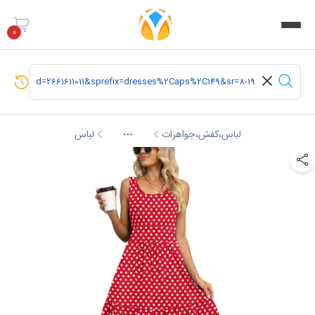
0
لباس،کفش،جواهرات
لباس
More