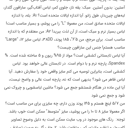
آستین: بدون آستین. سبک: یقه ناز، جلوی کمر، لباس آفتاب‌گیر، سارافون گلدار،
لبه‌های چین‌دار، طول زانو. آیا اندازه ایالات متحده است؟ A1: بله، با اندازه
ایالات متحده صادق است، من معمولا "L" را می پوشم، و بسیار مناسب است!
لباس بسیار نرم و سبک است، از آن لذت ببرید! A2: من معتقدم که با اندازه
مناسب است. برای مرجع، من 5'6"، 185 پوند، 38DD، لباس سایز 12، "Large"
مناسب هستم! جنس این سارافون چیست؟
آیا لباس تابستانی کششی است؟ مواد از 95% ریون و 5 ساخته شده است. %
Spandex، پارچه نرم و با دوام است. در تابستان عالی خواهد بود. لباس
کششی است، بنابراین توصیه می کنم سایز واقعی خود را سفارش دهید. آیا
لباس ظاهر می شود؟ بدیهی است که نه، پارچه است عالی و واضح نیست،
آیا این ماده در هنگام شستشو جمع می شود؟ ماشین لباسشویی و چروک نمی
شود و جمع نمی شود
من 5/7 اینچ هستم و 145 پوند وزن دارم، چه سایزی برای من مناسب است؟
اگر معمولا سایز 8 تا 10 را می پوشید، سایز "متوسط" ممکن است خوب باشد.
توجه: رنگ های موجود در وب سایت ممکن است به دلیل وضوح تصاویر
کامپیوتر و تنظیم مانیتور کمی متفاوت باشد. 2. چاپ گل به صورت تصادفی