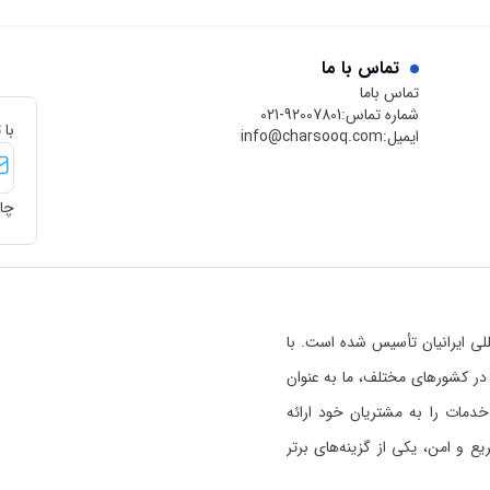
تماس با ما
تماس باما
شماره تماس:
021-92007801
با 
ایمیل:
info@charsooq.com
چار
 بین‌المللی ایرانیان تأسیس شده است. با
رسوق در کشورهای مختلف، ما به عنوان
خدمات را به مشتریان خود ارائه
 و امن، یکی از گزینه‌های برتر
ی خواندن بیشتر راجع به اعتبار