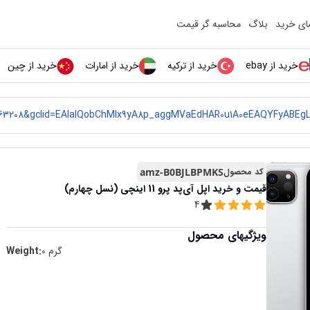
مای خرید
بلاگ
محاسبه گر قیمت
خرید از ebay
خرید از ترکیه
خرید از امارات
خرید از چین
کد محصول
amz-B0BJLBPMKS
قیمت و خرید
اپل آی‌پد پرو 11 اینچی (نسل چهارم)
4
ویژگیهای محصول
گرم
0
Weight: