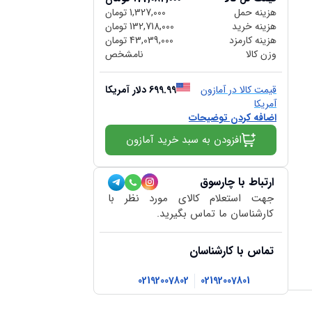
هزینه حمل
1,327,000
تومان
هزینه خرید
132,718,000
تومان
هزینه کارمزد
43,039,000
تومان
وزن کالا
نامشخص
قیمت کالا در آمازون
699.99
دلار آمریکا
آمریکا
اضافه کردن توضیحات
افزودن به سبد خرید آمازون
ارتباط با چارسوق
جهت استعلام کالای مورد نظر با
کارشناسان ما تماس بگیرید.
تماس با کارشناسان
02192007802
02192007801