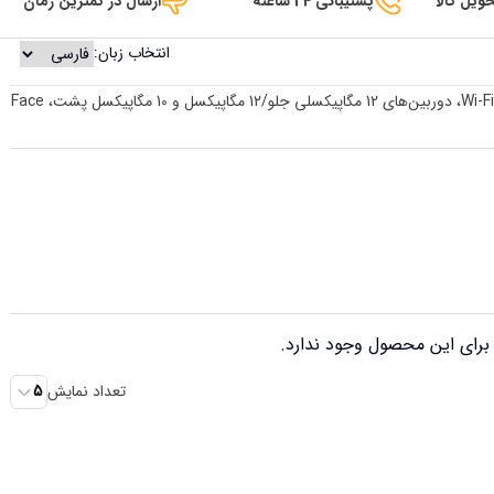
ویل کالا
پشتیبانی 24 ساعته
ارسال در کمترین زمان
انتخاب زبان:
با تراشه M2، نمایشگر Liquid Retina، 512 گیگابایت، Wi-Fi 6E، دوربین‌های 12 مگاپیکسلی جلو/12 مگاپیکسل و 10 مگاپیکسل پشت، Face
رای این محصول وجود ندارد.
تعداد نمایش
5