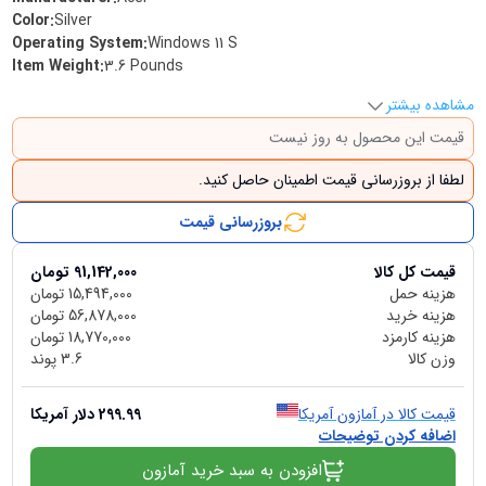
Color
:
Silver
Operating System
:
Windows 11 S
Item Weight
:
3.6 Pounds
مشاهده بیشتر
قیمت این محصول به روز نیست
لطفا از بروزرسانی قیمت اطمینان حاصل کنید.
بروزرسانی قیمت
قیمت کل کالا
91,142,000
تومان
هزینه حمل
15,494,000
تومان
هزینه خرید
56,878,000
تومان
هزینه کارمزد
18,770,000
تومان
وزن کالا
3.6
پوند
قیمت کالا در آمازون آمریکا
299.99
دلار آمریکا
اضافه کردن توضیحات
افزودن به سبد خرید آمازون