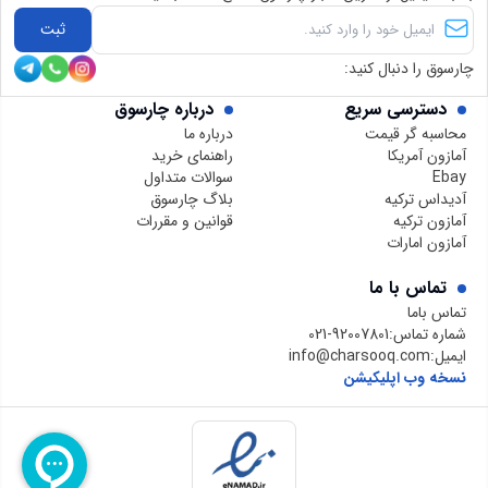
ثبت
چارسوق را دنبال کنید:
دسترسی سریع
درباره چارسوق
محاسبه گر قیمت
درباره ما
آمازون آمریکا
راهنمای خرید
Ebay
سوالات متداول
آدیداس ترکیه
بلاگ چارسوق
آمازون ترکیه
قوانین و مقررات
آمازون امارات
تماس با ما
تماس باما
شماره تماس:
021-92007801
ایمیل:
info@charsooq.com
نسخه وب اپلیکیشن