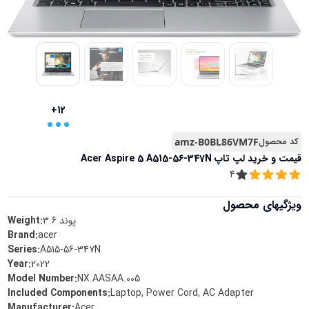
...
+12
کد محصول
amz-B0BL86VM7F
قیمت و خرید
لپ تاپ Acer Aspire 5 A515-56-347N
4
ویژگیهای محصول
پوند
3.6
Weight:
Brand
:
acer
Series
:
A515-56-347N
Year
:
2022
Model Number
:
NX.AASAA.005
Included Components
:
Laptop, Power Cord, AC Adapter
Manufacturer
:
Acer