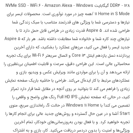
DDR4 - 128 گیگابایت NVMe SSD - WiFi 6 - Amazon Alexa - Windows
11 Home in S Mode /همه چیز در مورد نوآوری است. محصولات ایسر برای
نیازها و دسترسی شما با ویژگی های قدرتمند متناسب با سبک زندگی شما
طراحی شده اند. Aspire 5 قدرت زیادی در طراحی قابل حمل دارد تا با
نیازهای چند کاره شما و خانواده شما مطابقت داشته باشد. هر بار که Aspire 5
جدید ایسر را فعال می کنید، مرزهای عملکرد را بشکنید، که دارای آخرین
پردازنده نسل یازدهم اینتل Core i3 و اتصال سریعتر Wi-Fi 6 برای یک تجربه
محاسباتی عالی است. این طراحی دقیق، سرعت و قابلیت اطمینان بی‌نظیری را
ارائه می‌دهد و آن را برای مواردی مانند ویرایش عکس و ویدیو، بازی و
عملکردهای مرتبط با کار ایده‌آل می‌کند. طراحی با حاشیه باریک صفحه نمایش
زیادی را فراهم می کند تا بتوانید بر روی آنچه در مقابل شما قرار دارد تمرکز
کنید، در حالی که صفحه نمایش Full HD IPS رنگ های واضح و واقعی را
تضمین می کند! با Windows 11 Home در حالت S، راه‌اندازی سریع، منوی
Start آشنا و در عین حال گسترده و روش‌های جدید عالی برای انجام کارها را
تجربه خواهید کرد. و با فعال بودن به‌روزرسانی‌های خودکار، تمام آخرین
ویژگی‌ها و امنیت را بدون دردسر دریافت می‌کنید. کار، بازی و به اشتراک