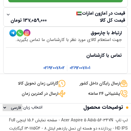
قیمت در آمازون امارات
قیمت کل کالا
137,059,000
تومان
ارتباط با چارسوق
جهت استعلام کالای مورد نظر با کارشناسان ما تماس بگیرید.
تماس با کارشناسان
02192007802
02192007801
ارسال رایگان داخل کشور
گارانتی زمان تحویل کالا
پشتیبانی 24 ساعته
ارسال در کمترین زمان
توضیحات محصول
انتخاب زبان:
لپ تاپ Acer Aspire 5 A515-56-347N - صفحه نمایش 15.6 اینچی Full
HD IPS - پردازنده دو هسته ای نسل یازدهم اینتل i3-1115G4 - 8 گیگابایت