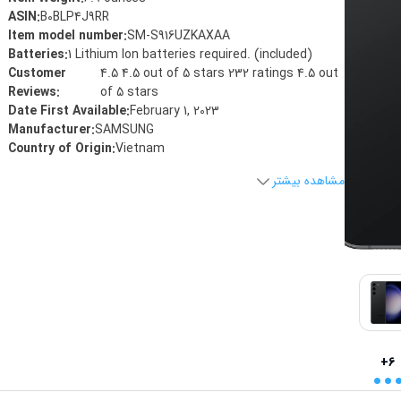
ASIN
:
B0BLP4J9RR
Item model number
:
SM-S916UZKAXAA
Batteries
:
1 Lithium Ion batteries required. (included)
Customer
4.5 4.5 out of 5 stars 232 ratings 4.5 out
Reviews
:
of 5 stars
Date First Available
:
February 1, 2023
Manufacturer
:
SAMSUNG
Country of Origin
:
Vietnam
مشاهده بیشتر
..
+6