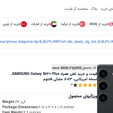
مای خرید
بلاگ
محاسبه گر قیمت
خرید از ebay
خرید از ترکیه
خرید از امارات
خرید از چین
کد محصول
amz-B0BLP4J9RR
قیمت و خرید
تلفن همراه SAMSUNG Galaxy S23+ Plus،
نسخه آمریکایی، 2023، مشکی فانتوم
4
ویژگیهای محصول
گرم
196
Weight:
Package Dimensions
:
6.18 x 3.7 x 1.06 inches
Item Weight
:
6.9 ounces