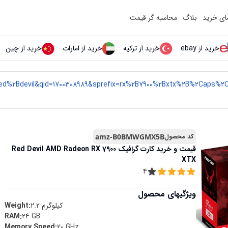
مای خرید
بلاگ
محاسبه گر قیمت
خرید از ebay
خرید از ترکیه
خرید از امارات
خرید از چین
کد محصول
amz-B0BMWGMX5B
قیمت و خرید
کارت گرافیک Red Devil AMD Radeon RX 7900
XTX
4
ویژگیهای محصول
کیلوگرم
2.2
Weight:
RAM
:
‎24 GB
Memory Speed
:
‎20 GHz