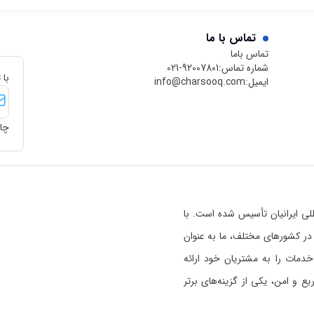
تماس با ما
تماس باما
شماره تماس:
021-92007801
با 
ایمیل:
info@charsooq.com
چار
 بین‌المللی ایرانیان تأسیس شده است. با
رسوق در کشورهای مختلف، ما به عنوان
خدمات را به مشتریان خود ارائه
 و امن، یکی از گزینه‌های برتر
ی خواندن بیشتر راجع به اعتبار