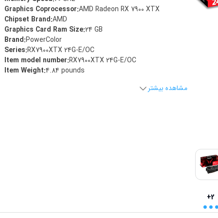
Graphics Coprocessor
:
‎AMD Radeon RX 7900 XTX
Chipset Brand
:
‎AMD
Graphics Card Ram Size
:
‎24 GB
Brand
:
‎PowerColor
Series
:
‎RX7900XTX 24G-E/OC
Item model number
:
‎RX7900XTX 24G-E/OC
Item Weight
:
‎4.84 pounds
مشاهده بیشتر
..
+2