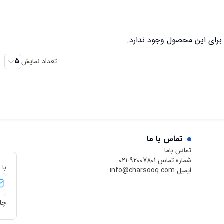
رای این محصول وجود ندارد.
تعداد نمایش
5
تماس با ما
تماس باما
شماره تماس:
021-92007801
با 
ایمیل:
info@charsooq.com
چار