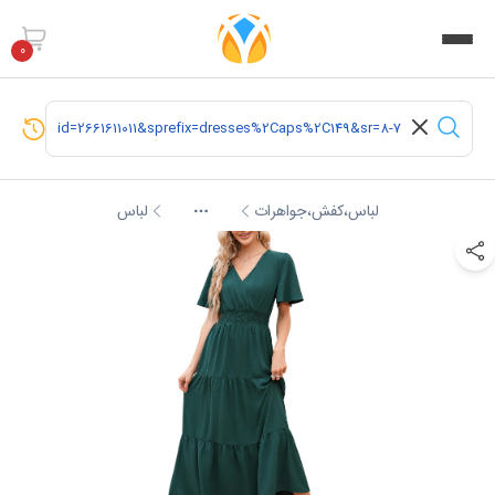
0
لباس،کفش،جواهرات
لباس
More