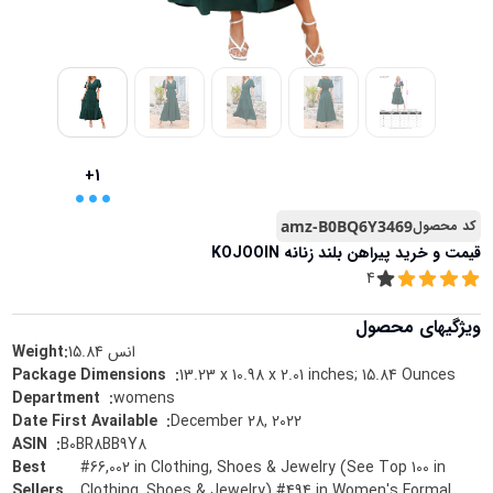
...
+1
کد محصول
amz-B0BQ6Y3469
قیمت و خرید
پیراهن بلند زنانه KOJOOIN
4
ویژگیهای محصول
انس
15.84
Weight:
13.23 x 10.98 x 2.01 inches; 15.84 Ounces
:
Package Dimensions ‏ ‎
womens
:
Department ‏ ‎
December 28, 2022
:
Date First Available ‏ ‎
B0BR8BB9Y8
:
ASIN ‏ ‎
Best
#66,002 in Clothing, Shoes & Jewelry (See Top 100 in
Sellers
Clothing, Shoes & Jewelry) #494 in Women's Formal