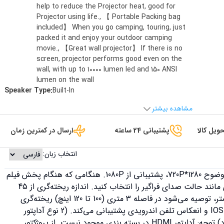
help to reduce the Projector heat, good for
Projector using life., 【 Portable Packing bag
included】 When you go camping, touring, just
packed it and enjoy your outdoor camping
movie., 【Great wall projector】 If there is no
screen, projector performs good even on the
wall, with up to 10000 lumen led and 150 ANSI
lumen on the wall
Speaker Type
:
‎Built-In
مشاهده بیشتر
ویل کالا
پشتیبانی 24 ساعته
ارسال در کمترین زمان
انتخاب زبان:
آنچه از پروژکتور WTONISY دریافت خواهید کرد: وضوح 1280*720P، پشتیبانی از 1080P. هنگامی که هنگام پخش فیلم
یا فیلم صدا وجود ندارد، باید حالت صدای دیگری مانند حالت صدای فراگیر را انتخاب کنید. اندازه ریخته‌گری از 45
اینچ تا 170 اینچ فاصله ریخته‌گری از 1.5 متر تا 5 متر، توصیه می‌شود در فاصله 3 متری (100 تا 120 اینچ) ریخته‌گری
کنید. مینی پروژکتور وقتی آداپتور HDMI دارید، از IOS و انعکاس تلفن اندرویدی پشتیبانی می‌کند. (2 نوع آداپتور
HDMI، آداپتور HDMI سیمی و وای فای وجود دارد) توجه: آداپتور HDMI در بسته بندی موجود نیست. از پروژکتور