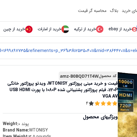
مای خرید
بلاگ
محاسبه گر قیمت
خرید از ebay
خرید از ترکیه
خرید از امارات
خرید از چین
کد محصول
amz-B0BQD71T4W
قیمت و خرید
مینی پروژکتور WTONISY، ویدئو پروژکتور خانگی
720P، فیلم پروژکتور پشتیبانی شده 1080P با پورت USB HDMI
VGA AV
4
ویژگیهای محصول
پوند
0
Weight:
Brand Name
:
‎WTONISY
Item Weight
:
‎3.5 pounds