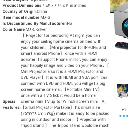
Product Dimensions
:
‎9.84 x 6.69 x 3.15 inches
Country of Origin
:
‎China
Item model number
:
‎M8-G
Is Discontinued By Manufacturer
:
‎No
Color Name
:
‎M8-C-Silver
‎【 Projector for bedroom} At night you can
enjoy your ceiling home cinema on bed with
your children., 【Mini projector for IPHONE and
smart android Phone】 once with a HDMI
adapter it support Phone mirror, you can enjoy
your happily image and video on your Phone., 【
Mini Projector also it is a HDMI Projector and
DVD Player】 It is with HDMI and VGA port, can
connect with DVD and HDMI, you will get a big
screen home cinema., 【Portable Mini TV】
once with a TV Stick it would be a home
Special
cinema mini TV,up to 170 inch screen mini TV.,
..
Features
:
【Small Projector Portable】 Its small size
+1
(25*17*8 cm 1.2kg) make it is easy to be packed
using in outdoor and indoor., 【 Projector with
tripod stand 】The tripod stand would be much