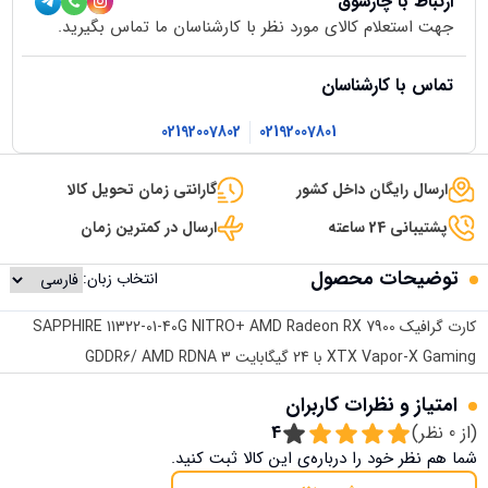
ارتباط با چارسوق
جهت استعلام کالای مورد نظر با کارشناسان ما تماس بگیرید.
تماس با کارشناسان
02192007802
02192007801
ارسال رایگان داخل کشور
گارانتی زمان تحویل کالا
پشتیبانی 24 ساعته
ارسال در کمترین زمان
توضیحات محصول
انتخاب زبان:
کارت گرافیک SAPPHIRE 11322-01-40G NITRO+ AMD Radeon RX 7900
XTX Vapor-X Gaming با 24 گیگابایت GDDR6/ AMD RDNA 3
امتیاز و نظرات کاربران
(از
0
نظر)
4
شما هم نظر خود را درباره‌ی این کالا ثبت کنید.