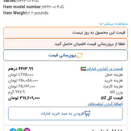
Series
:
‎11322-01-40G
Item model number
:
‎11322-01-40G
Item Weight
:
‎2.2 pounds
مشاهده بیشتر
قیمت این محصول به روز نیست
لطفا از بروزرسانی قیمت اطمینان حاصل کنید.
بروزرسانی قیمت
قیمت در آمازون امارات
4673.99
درهم
هزینه حمل
1,975,000
تومان
هزینه خرید
250,058,000
تومان
هزینه کارمزد
65,176,000
تومان
وزن کالا
997.9
گرم
قیمت کل کالا
317,209,000
تومان
اضافه کردن توضیحات
افزودن به سبد خرید امارات