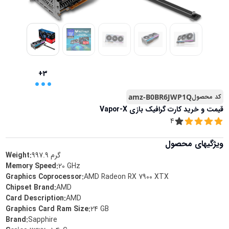
...
+3
کد محصول
amz-B0BR6JWP1Q
قیمت و خرید
کارت گرافیک بازی Vapor-X
4
ویژگیهای محصول
گرم
997.9
Weight:
Memory Speed
:
‎20 GHz
Graphics Coprocessor
:
‎AMD Radeon RX 7900 XTX
Chipset Brand
:
‎AMD
Card Description
:
‎AMD
Graphics Card Ram Size
:
‎24 GB
Brand
:
‎Sapphire