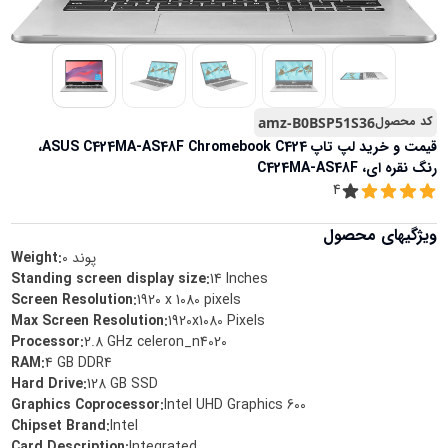
کد محصول
amz-B0BSP51S36
قیمت و خرید
لپ تاپ ASUS C424MA-AS48F Chromebook C424،
رنگ نقره ای، C424MA-AS48F
4
ویژگیهای محصول
پوند
0
Weight:
Standing screen display size
:
‎14 Inches
Screen Resolution
:
‎1920 x 1080 pixels
Max Screen Resolution
:
‎1920x1080 Pixels
Processor
:
‎2.8 GHz celeron_n4020
RAM
:
‎4 GB DDR4
Hard Drive
:
‎128 GB SSD
Graphics Coprocessor
:
‎Intel UHD Graphics 600
Chipset Brand
:
‎Intel
Card Description
:
‎Integrated