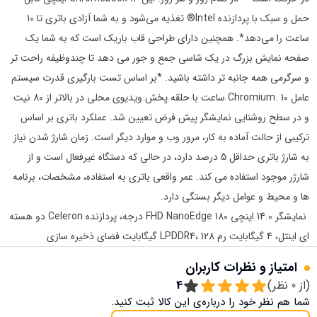
حمل و سبک با پردازنده Intel® تغذیه می‌شود و به شما آزادی باتری تا 10
ساعت را می‌دهد*. همچنین دارای طراحی قاب باریک است که به شما یک
صفحه نمایش بزرگ در یک شاسی جمع و جور می دهد تا چندوظیفه راحت تر
و سرگرمی همه جانبه تر داشته باشید. *بر اساس تست بارگیری قدرت سیستم
عامل Chromium. 10 ساعت با حلقه پخش ویدیوی محلی در بالاتر از 80 نیت
و در سطح روشنایی نمایشگر پیش فرض تعیین شد. عملکرد باتری بر اساس
ترکیبی از حالت آماده به کار، مرور وب و موارد دیگر است. زمان شارژ شدن نیاز
به شارژ باتری حداقل 5 درصد دارد، در حالی که دستگاه غیرفعال است و از
شارژر موجود استفاده می کند. عمر واقعی باتری به استفاده، مشخصات، برنامه
ها و محیط و عوامل دیگر بستگی دارد.
نمایشگر 14.0 اینچی FHD NanoEdge 180 درجه، پردازنده Celeron دو هسته
ای اینتل، 4 گیگابایت رم LPDDR4، 128 گیگابایت فضای ذخیره سازی
امتیاز و نظرات کاربران
(از
0
نظر)
4
شما هم نظر خود را درباره‌ی این کالا ثبت کنید.