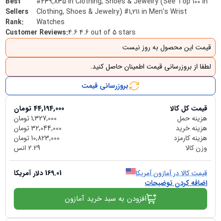
Best
#239,835 in Clothing, Shoes & Jewelry (See Top 100 in
Sellers
Clothing, Shoes & Jewelry) #1,211 in Men's Wrist
Rank
:
Watches
Customer Reviews
:
4.6 4.6 out of 5 stars
قیمت این محصول به روز نیست
لطفا از بروزرسانی قیمت اطمینان حاصل کنید.
بروزرسانی قیمت
قیمت کل کالا
44,194,000
تومان
هزینه حمل
1,327,000
تومان
هزینه خرید
32,044,000
تومان
هزینه کارمزد
10,823,000
تومان
وزن کالا
2.29
انس
قیمت کالا در آمازون آمریکا
169.01
دلار آمریکا
اضافه کردن توضیحات
افزودن به سبد خرید آمازون