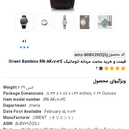
...
+1
کد محصول
amz-B0BV29ZQSJ
قیمت و خرید
ساعت مردانه اتوماتیک Orient Bambino RN-AK0703E
4
ویژگیهای محصول
انس
2.29
Weight:
11.34 x 2.87 x 1.46 inches; 2.29 Ounces
:
Package Dimensions ‏ ‎
RN-AK0703E
:
Item model number ‏ ‎
mens
:
Department ‏ ‎
February 15, 2023
:
Date First Available ‏ ‎
ORIENT（オリエント）
:
Manufacturer ‏ ‎
B0BV29ZQSJ
:
ASIN ‏ ‎