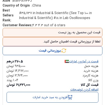
B0BV9X733J
:
ASIN ‏ ‎
China
:
Country of Origin ‏ ‎
Best
#35,737 in Industrial & Scientific (See Top 100 in
Sellers
Industrial & Scientific) #18 in Lab Oscilloscopes
Rank
:
Customer Reviews
:
4.3 4.3 out of 5 stars
قیمت این محصول به روز نیست
لطفا از بروزرسانی قیمت اطمینان حاصل کنید.
بروزرسانی قیمت
قیمت در آمازون امارات
270.5
درهم
هزینه حمل
935,000
تومان
هزینه خرید
14,472,000
تومان
هزینه کارمزد
3,924,000
تومان
وزن کالا
1.04
پوند
قیمت کل کالا
19,331,000
تومان
اضافه کردن توضیحات
افزودن به سبد خرید امارات