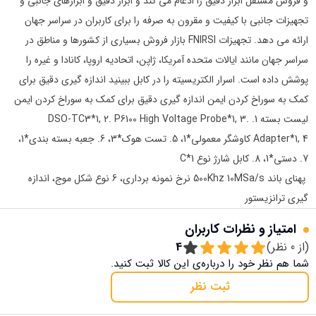
و فروش مستقل ابزار دقیق را ادغام می کند و ابزار دقیق و ابزارهای جانبی و
تجهیزات جانبی با کیفیت و مقرون به صرفه را برای کاربران در سراسر جهان
ارائه می دهد. تجهیزات FNIRSI بازار فروش بسیاری از کشورها و مناطق در
سراسر جهان مانند ایالات متحده آمریکا، ژاپن، اتحادیه اروپا، کانادا و غیره را
پوشش داده است. اسرار الکتریسیته را در کابل ببینید اندازه گیری دقیق برای
کمک به سوراخ کردن ایمن اندازه گیری دقیق برای کمک به سوراخ کردن ایمن
لیست بسته 1. DSO-TC3*1, 2. P6100 High Voltage Probe*1, 3.
Adapter*1, 4 کاوشگر معمولی*1، 5. تست هوک*3، 6. جعبه بسته بندی*1،
7. دستی*1، 8. کابل شارژ نوع C*1
پهنای باند 500Khz 10MSa/s نرخ نمونه برداری، 6 نوع شکل موج، اندازه
گیری ترانزیستور
امتیاز و نظرات کاربران
(از
0
نظر)
4
شما هم نظر خود را درباره‌ی این کالا ثبت کنید.
ثبت نظر