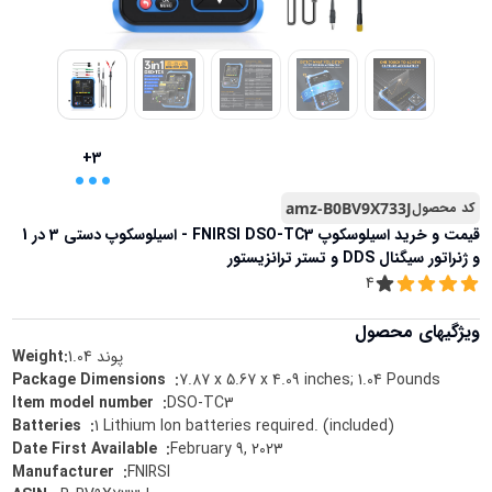
...
+3
کد محصول
amz-B0BV9X733J
قیمت و خرید
اسیلوسکوپ FNIRSI DSO-TC3 - اسیلوسکوپ دستی 3 در 1
و ژنراتور سیگنال DDS و تستر ترانزیستور
4
ویژگیهای محصول
پوند
1.04
Weight:
7.87 x 5.67 x 4.09 inches; 1.04 Pounds
:
Package Dimensions ‏ ‎
DSO-TC3
:
Item model number ‏ ‎
1 Lithium Ion batteries required. (included)
:
Batteries ‏ ‎
February 9, 2023
:
Date First Available ‏ ‎
FNIRSI
:
Manufacturer ‏ ‎