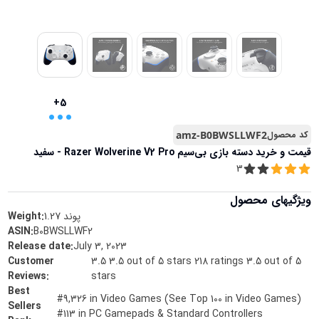
...
+5
کد محصول
amz-B0BWSLLWF2
قیمت و خرید
دسته بازی بی‌سیم Razer Wolverine V2 Pro - سفید
3
ویژگیهای محصول
پوند
1.27
Weight:
ASIN
:
B0BWSLLWF2
Release date
:
July 3, 2023
Customer
3.5 3.5 out of 5 stars 218 ratings 3.5 out of 5
Reviews
:
stars
Best
#9,326 in Video Games (See Top 100 in Video Games)
Sellers
#113 in PC Gamepads & Standard Controllers