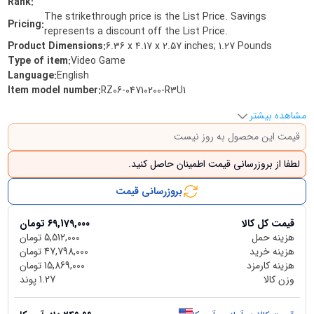
Rank
:
The strikethrough price is the List Price. Savings
Pricing
:
represents a discount off the List Price.
Product Dimensions
:
6.36 x 4.17 x 2.57 inches; 1.27 Pounds
Type of item
:
Video Game
Language
:
English
Item model number
:
RZ06-04710200-R3U1
مشاهده بیشتر
قیمت این محصول به روز نیست
لطفا از بروزرسانی قیمت اطمینان حاصل کنید.
بروزرسانی قیمت
قیمت کل کالا
69,179,000
تومان
هزینه حمل
5,512,000
تومان
هزینه خرید
47,798,000
تومان
هزینه کارمزد
15,869,000
تومان
وزن کالا
1.27
پوند