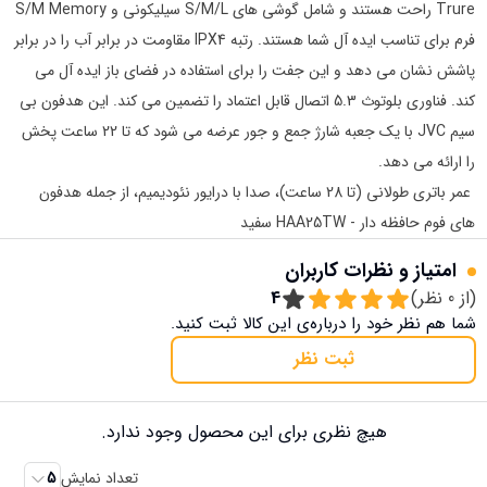
Trure راحت هستند و شامل گوشی های S/M/L سیلیکونی و S/M Memory
فرم برای تناسب ایده آل شما هستند. رتبه IPX4 مقاومت در برابر آب را در برابر
پاشش نشان می دهد و این جفت را برای استفاده در فضای باز ایده آل می
کند. فناوری بلوتوث 5.3 اتصال قابل اعتماد را تضمین می کند. این هدفون بی
سیم JVC با یک جعبه شارژ جمع و جور عرضه می شود که تا 22 ساعت پخش
را ارائه می دهد.
عمر باتری طولانی (تا 28 ساعت)، صدا با درایور نئودیمیم، از جمله هدفون
های فوم حافظه دار - HAA25TW سفید
امتیاز و نظرات کاربران
(از
0
نظر)
4
شما هم نظر خود را درباره‌ی این کالا ثبت کنید.
ثبت نظر
هیچ نظری برای این محصول وجود ندارد.
تعداد نمایش
5