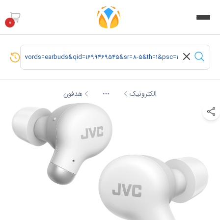
0
الکترونیک
هدفون
More