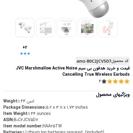
...
+2
کد محصول
amz-B0C2JCV5D7
قیمت و خرید
هدفون بی سیم JVC Marshmallow Active Noise
Cancelling True Wireless Earbuds
4
ویژگیهای محصول
انس
1.44
Weight:
Package Dimensions
:
5.2 x 3.11 x 1.73 inches
Item Weight
:
1.44 ounces
ASIN
:
B0C2JCV5D7
Item model number
:
HAA25TW
Batteries
:
1 Lithium Ion batteries required. (included)