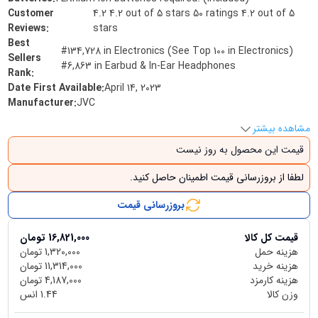
Customer
4.2 4.2 out of 5 stars 50 ratings 4.2 out of 5
Reviews
:
stars
Best
#134,728 in Electronics (See Top 100 in Electronics)
Sellers
#6,863 in Earbud & In-Ear Headphones
Rank
:
Date First Available
:
April 14, 2023
Manufacturer
:
JVC
مشاهده بیشتر
قیمت این محصول به روز نیست
لطفا از بروزرسانی قیمت اطمینان حاصل کنید.
بروزرسانی قیمت
قیمت کل کالا
16,821,000
تومان
هزینه حمل
1,320,000
تومان
هزینه خرید
11,314,000
تومان
هزینه کارمزد
4,187,000
تومان
وزن کالا
1.44
انس