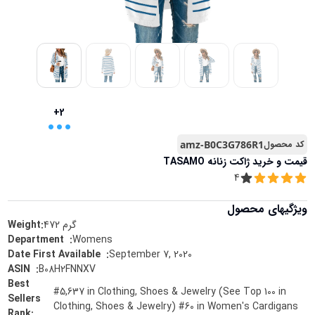
...
+2
کد محصول
amz-B0C3G786R1
قیمت و خرید
ژاکت زنانه TASAMO
4
ویژگیهای محصول
گرم
472
Weight:
Womens
:
Department ‏ ‎
September 7, 2020
:
Date First Available ‏ ‎
B08H2FNNXV
:
ASIN ‏ ‎
Best
#5,637 in Clothing, Shoes & Jewelry (See Top 100 in
Sellers
Clothing, Shoes & Jewelry) #60 in Women's Cardigans
Rank
: