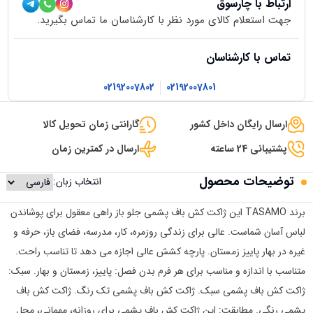
ارتباط با چارسوق
جهت استعلام کالای مورد نظر با کارشناسان ما تماس بگیرید.
تماس با کارشناسان
02192007802
02192007801
ارسال رایگان داخل کشور
گارانتی زمان تحویل کالا
پشتیبانی 24 ساعته
ارسال در کمترین زمان
توضیحات محصول
انتخاب زبان:
برند TASAMO این ژاکت کش باف پشمی جلو باز راهی معقول برای پوشاندن
لباس آسان شماست. عالی برای زندگی روزمره، کار، مدرسه، فضای باز، حرفه و
غیره در بهار پاییز زمستان. پارچه کشش عالی اجازه می دهد تا تناسب راحت.
متناسب با اندازه و مناسب برای هر فرم بدن فصل: پاییز، زمستان و بهار. سبک:
ژاکت کش باف پشمی سبک. ژاکت کش باف پشمی تک رنگ. ژاکت کش باف
پشمی رنگی. مطابقت: این ژاکت کش باف پشمی برای روزانه، مهمانی، محل