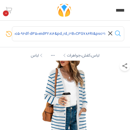
0
لباس،کفش،جواهرات
لباس
More