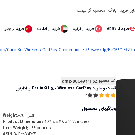
مای خرید
بلاگ
محاسبه گر قیمت
خرید از ebay
خرید از ترکیه
خرید از امارات
خرید از چین
کد محصول
amz-B0C49Y1F6Z
قیمت و خرید
CarlinKit 5.0 Wireless CarPlay و آداپتور
3
ویژگیهای محصول
انس
0.96
Weight:
Product Dimensions
:
1.69 x 0.48 x 2.99 inches
Item Weight
:
0.96 ounces
ASIN
:
B0C49Y1F6Z