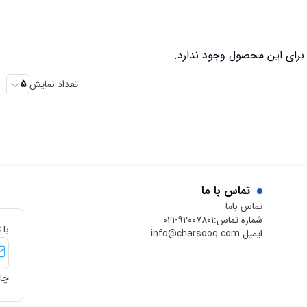
رای این محصول وجود ندارد.
تعداد نمایش
5
تماس با ما
تماس باما
شماره تماس:
021-92007801
با 
ایمیل:
info@charsooq.com
چار