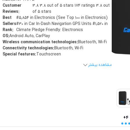
Customer
3.8 3.8 out of 5 stars 174 ratings 3.8 out
Reviews
:
of 5 stars
Best
#5,854 in Electronics (See Top 100 in Electronics)
Sellers
#30 in Car In-Dash Navigation GPS Units #1,520 in
Rank
:
Climate Pledge Friendly: Electronics
OS
:
Android Auto, CarPlay
Wireless communication technologies
:
Bluetooth, Wi-Fi
Connectivity technologies
:
Bluetooth, Wi-Fi
Special features
:
Touchscreen
مشاهده بیشتر
..
+4