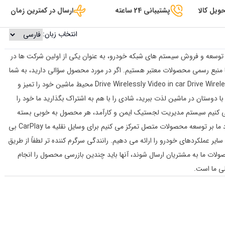
ویل کالا
پشتیبانی 24 ساعته
ارسال در کمترین زمان
انتخاب زبان:
 تمرکز بر توسعه و فروش سیستم های شبکه خودرو، به عنوان یکی از اولین شرکت ها در
ا منبع رسمی محصولات معتبر هستیم. اگر در مورد محصول سؤالی دارید، به شما
کمک می کنیم تا آنها را حل کنید Drive Wirelessly Video in car Drive Wirelessly Wireless CarPlay محیط ماشین خود را تمیز و
با دوستان در ماشین لذت ببرید، شادی را با هم به اشتراک بگذارید ما خود را
 کنیم سیستم مدیریت لجستیک ایمن و کارآمد، هر محصول به خوبی بسته
بندی می شود و به موقع به مشتریان تحویل داده می شود ما بر توسعه محصولات متصل تمرکز می کنیم برای وسایل نقلیه ما CarPlay بی
هوشمند و سایر عملکردهای خودرو را ارائه می دهیم. رانندگی سرگرم کننده تر لطفاً از طریق
ید قبل از اینکه محصولات ما به مشتریان ارسال شوند، آنها باید چندین بازرسی محصول را انجام
لی ما است.