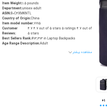
Item Weight
:
1.5 pounds
Department
:
unisex-adult
ASIN
:
B0C4XMKNTL
Country of Origin
:
China
Item model number
:
7715
Customer
4.7 4.7 out of 5 stars 5 ratings 4.7 out of
Reviews
:
5 stars
Best Sellers Rank
:
#13,313 in Laptop Backpacks
Age Range Description
:
Adult
مشاهده بیشتر
..
+1