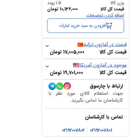
وزن کالا
1.5
پوند
قیمت کل کالا
10,136,000
تومان
اضافه کردن توضیحات
افزودن به سبد خرید امارات
قیمت در آمازون ترکیه
قیمت کل کالا
17,005,000
تومان
موجود در آمازون آمریکا
قیمت کل کالا
19,701,000
تومان
ارتباط با چارسوق
جهت استعلام کالای مورد نظر با
کارشناسان ما تماس بگیرید.
تماس با کارشناسان
02192007802
02192007801