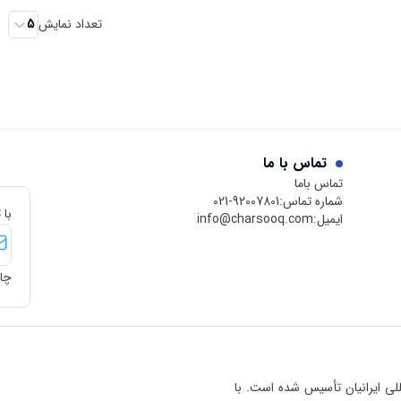
تعداد نمایش
5
تماس با ما
تماس باما
شماره تماس:
021-92007801
با 
ایمیل:
info@charsooq.com
چار
 بین‌المللی ایرانیان تأسیس شده است. با