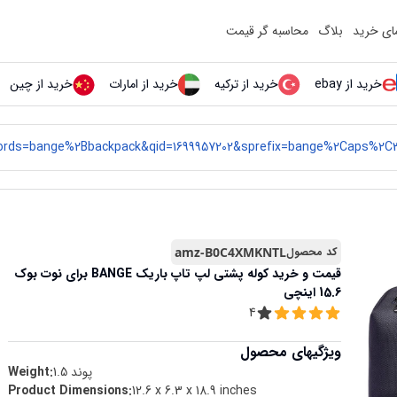
مای خرید
بلاگ
محاسبه گر قیمت
خرید از ebay
خرید از ترکیه
خرید از امارات
خرید از چین
کد محصول
amz-B0C4XMKNTL
قیمت و خرید
کوله پشتی لپ تاپ باریک BANGE برای نوت بوک
15.6 اینچی
4
ویژگیهای محصول
پوند
1.5
Weight:
Product Dimensions
:
12.6 x 6.3 x 18.9 inches