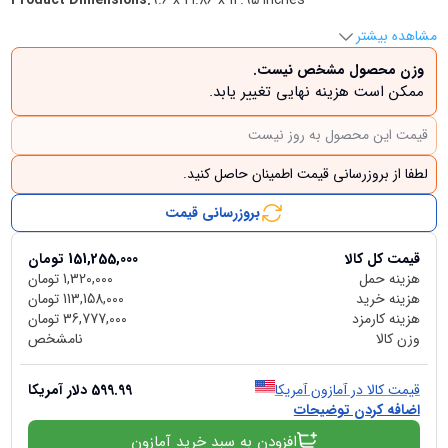
Product Dimensions
:
‎9.6 x 21.86 x 12.95 inches
مشاهده بیشتر
وزن محصول مشخص نیست.
ممکن است هزینه نهایی تغییر یابد.
قیمت این محصول به روز نیست
لطفا از بروزرسانی قیمت اطمینان حاصل کنید.
بروزرسانی قیمت
قیمت کل کالا
151,255,000
تومان
هزینه حمل
1,320,000
تومان
هزینه خرید
113,158,000
تومان
هزینه کارمزد
36,777,000
تومان
وزن کالا
نامشخص
قیمت کالا در آمازون آمریکا
599.99
دلار آمریکا
اضافه کردن توضیحات
افزودن به سبد خرید آمازون