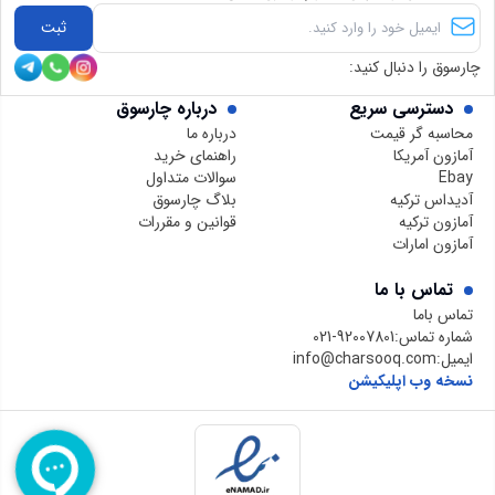
ثبت
چارسوق را دنبال کنید:
دسترسی سریع
درباره چارسوق
محاسبه گر قیمت
درباره ما
آمازون آمریکا
راهنمای خرید
Ebay
سوالات متداول
آدیداس ترکیه
بلاگ چارسوق
آمازون ترکیه
قوانین و مقررات
آمازون امارات
تماس با ما
تماس باما
شماره تماس:
021-92007801
ایمیل:
info@charsooq.com
نسخه وب اپلیکیشن