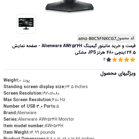
کد محصول
amz-B0C5FNKCG7
قیمت و خرید
مانیتور گیمینگ Alienware AW2524H - صفحه نمایش
24.5 اینچی 480 هرتز IPS، مشکی
4
ویژگیهای محصول
پوند
0
Weight:
Standing screen display size
:
‎24.5 Inches
Screen Resolution
:
‎1920x1080
Max Screen Resolution
:
‎480 Hz
Number of USB 3.0 Ports
:
‎5
Brand
:
‎Alienware
Series
:
‎Alienware AW2524H Monitor
Item model number
:
‎AW2524H
Item Weight
:
‎14.99 pounds