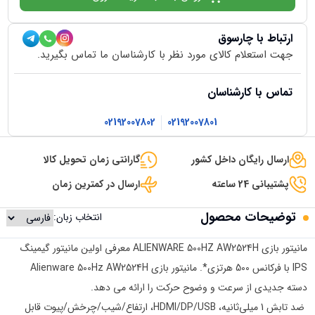
ارتباط با چارسوق
جهت استعلام کالای مورد نظر با کارشناسان ما تماس بگیرید.
تماس با کارشناسان
02192007802
02192007801
ارسال رایگان داخل کشور
گارانتی زمان تحویل کالا
پشتیبانی 24 ساعته
ارسال در کمترین زمان
توضیحات محصول
انتخاب زبان:
مانیتور بازی ALIENWARE 500HZ AW2524H معرفی اولین مانیتور گیمینگ
IPS با فرکانس 500 هرتزی*. مانیتور بازی Alienware 500Hz AW2524H
دسته جدیدی از سرعت و وضوح حرکت را ارائه می دهد.
ضد تابش 1 میلی‌ثانیه، HDMI/DP/USB، ارتفاع/شیب/چرخش/پیوت قابل