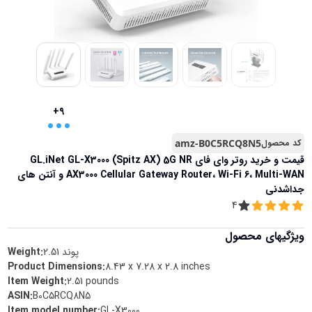
...
+9
کد محصول
amz-B0C5RCQ8N5
قیمت و خرید
روتر وای فای GL.iNet GL-X3000 (Spitz AX) 5G NR
AX3000 Cellular Gateway Router، Wi-Fi 6، Multi-WAN و آنتن های
جداشدنی
4
ویژگیهای محصول
پوند
2.51
Weight:
Product Dimensions
:
8.43 x 7.28 x 2.8 inches
Item Weight
:
2.51 pounds
ASIN
:
B0C5RCQ8N5
Item model number
:
GL-X3000