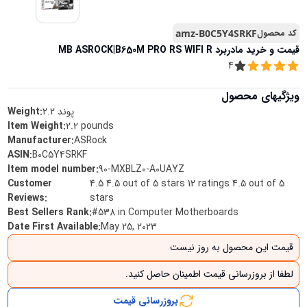
کد محصول
amz-B0C5Y4SRKF
قیمت و خرید
مادربرد MB ASROCK|B650M PRO RS WIFI R
4
ویژگیهای محصول
پوند
2.2
Weight:
Item Weight
:
2.2 pounds
Manufacturer
:
ASRock
ASIN
:
B0C5Y4SRKF
Item model number
:
90-MXBLZ0-A0UAYZ
Customer
4.5 4.5 out of 5 stars 12 ratings 4.5 out of 5
Reviews
:
stars
Best Sellers Rank
:
#538 in Computer Motherboards
Date First Available
:
May 25, 2023
قیمت این محصول به روز نیست
لطفا از بروزرسانی قیمت اطمینان حاصل کنید.
بروزرسانی قیمت