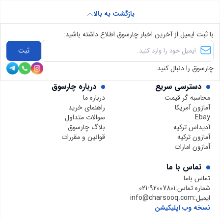
بازگشت به بالا
با ثبت ایمیل از آخرین اخبار چارسوق اطلاع داشته باشید:
ثبت
چارسوق را دنبال کنید:
دسترسی سریع
درباره چارسوق
محاسبه گر قیمت
درباره ما
آمازون آمریکا
راهنمای خرید
Ebay
سوالات متداول
آدیداس ترکیه
بلاگ چارسوق
آمازون ترکیه
قوانین و مقررات
آمازون امارات
تماس با ما
تماس باما
شماره تماس:
021-92007801
ایمیل:
info@charsooq.com
نسخه وب اپلیکیشن