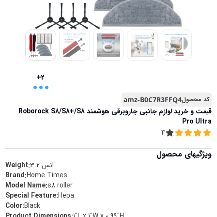
...
+2
کد محصول
amz-B0C7R3FFQ4
قیمت و خرید
لوازم جانبی جاروبرقی هوشمند Roborock S8/S8+/S8
Pro Ultra
4
ویژگیهای محصول
انس
3.2
Weight:
Brand
:
Home Times
Model Name
:
s8 roller
Special Feature
:
Hepa
Color
:
Black
Product Dimensions
:
1"L x 1"W x 0.99"H