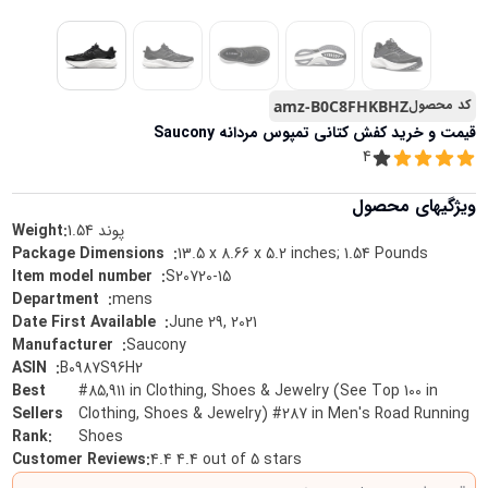
کد محصول
amz-B0C8FHKBHZ
قیمت و خرید
کفش کتانی تمپوس مردانه Saucony
4
ویژگیهای محصول
پوند
1.54
Weight:
13.5 x 8.66 x 5.2 inches; 1.54 Pounds
:
Package Dimensions ‏ ‎
S20720-15
:
Item model number ‏ ‎
mens
:
Department ‏ ‎
June 29, 2021
:
Date First Available ‏ ‎
Saucony
:
Manufacturer ‏ ‎
B0987S96H2
:
ASIN ‏ ‎
Best
#85,911 in Clothing, Shoes & Jewelry (See Top 100 in
Sellers
Clothing, Shoes & Jewelry) #287 in Men's Road Running
Rank
:
Shoes
Customer Reviews
:
4.4 4.4 out of 5 stars