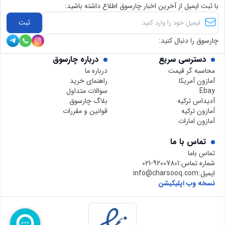
با ثبت ایمیل از آخرین اخبار چارسوق اطلاع داشته باشید:
ثبت
چارسوق را دنبال کنید:
دسترسی سریع
درباره چارسوق
محاسبه گر قیمت
درباره ما
آمازون آمریکا
راهنمای خرید
Ebay
سوالات متداول
آدیداس ترکیه
بلاگ چارسوق
آمازون ترکیه
قوانین و مقررات
آمازون امارات
تماس با ما
تماس باما
شماره تماس:
021-92007801
ایمیل:
info@charsooq.com
نسخه وب اپلیکیشن