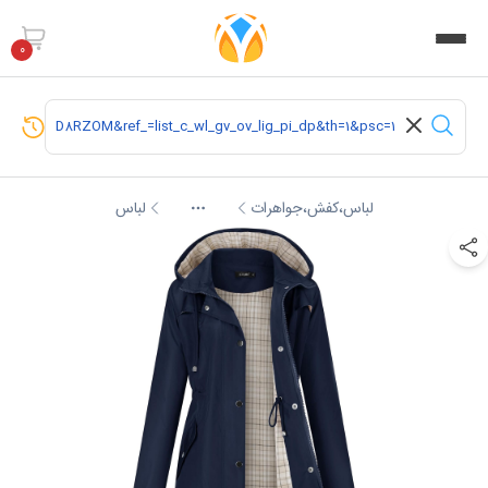
0
لباس،کفش،جواهرات
لباس
More