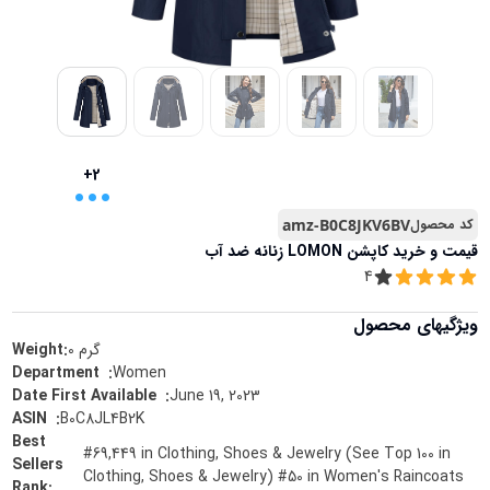
...
+2
کد محصول
amz-B0C8JKV6BV
قیمت و خرید
کاپشن LOMON زنانه ضد آب
4
ویژگیهای محصول
گرم
0
Weight:
Women
:
Department ‏ ‎
June 19, 2023
:
Date First Available ‏ ‎
B0C8JL4B2K
:
ASIN ‏ ‎
Best
#69,449 in Clothing, Shoes & Jewelry (See Top 100 in
Sellers
Clothing, Shoes & Jewelry) #50 in Women's Raincoats
Rank
: