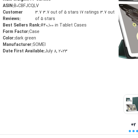
ASIN
:
B0CBFJCQLV
Customer
3.7 3.7 out of 5 stars 17 ratings 3.7 out
Reviews
:
of 5 stars
Best Sellers Rank
:
#40,100 in Tablet Cases
Form Factor
:
Case
Color
:
dark green
Manufacturer
:
‎SOMEI
Date First Available
:
July 8, 2023
..
+2