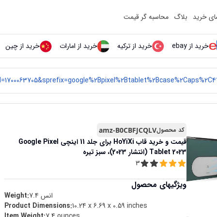
مای خرید
بلاگ
محاسبه گر قیمت
خرید از ebay
خرید از ترکیه
خرید از امارات
خرید از چین
کد محصول
amz-B0CBFJCQLV
قیمت و خرید
قاب HoYiXi برای جلد 11 اینچی Google Pixel
Tablet 2023 (انتشار 2023)، سبز تیره
3
ویژگیهای محصول
انس
7.4
Weight:
Product Dimensions
:
10.24 x 6.69 x 0.59 inches
Item Weight
:
7.4 ounces