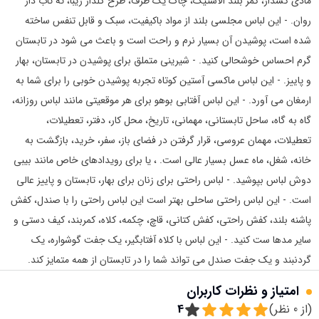
مادی کشدار، کمر بلند الاستیک، چاک یک طرف، طرح گلدار زیبا، ته تاب دار
روان. - این لباس مجلسی بلند از مواد باکیفیت، سبک و قابل تنفس ساخته
شده است، پوشیدن آن بسیار نرم و راحت است و باعث می شود در تابستان
گرم احساس خوشحالی کنید. - شیرینی متملق برای پوشیدن در تابستان، بهار
و پاییز. - این لباس ماکسی آستین کوتاه تجربه پوشیدن خوبی را برای شما به
ارمغان می آورد. - این لباس آفتابی بوهو برای هر موقعیتی مانند لباس روزانه،
گاه به گاه، ساحل تابستانی، مهمانی، تاریخ، محل کار، دفتر، تعطیلات،
تعطیلات، مهمان عروسی، قرار گرفتن در فضای باز، سفر، خرید، بازگشت به
خانه، شغل، ماه عسل بسیار عالی است. ، یا برای رویدادهای خاص مانند بیبی
دوش لباس بپوشید. - لباس راحتی برای زنان برای بهار، تابستان و پاییز عالی
است. - این لباس راحتی ساحلی بهتر است این لباس راحتی را با صندل، کفش
پاشنه بلند، کفش راحتی، کفش کتانی، قاچ، چکمه، کلاه، کمربند، کیف دستی و
سایر مدها ست کنید. - این لباس با کلاه آفتابگیر، یک جفت گوشواره، یک
گردنبند و یک جفت صندل می تواند شما را در تابستان از همه متمایز کند.
امتیاز و نظرات کاربران
(از
0
نظر)
4