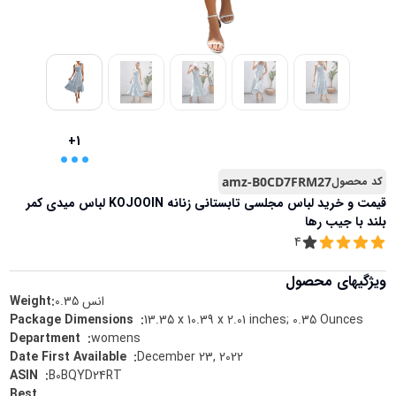
...
+1
کد محصول
amz-B0CD7FRM27
قیمت و خرید
لباس مجلسی تابستانی زنانه KOJOOIN لباس میدی کمر
بلند با جیب رها
4
ویژگیهای محصول
انس
0.35
Weight:
13.35 x 10.39 x 2.01 inches; 0.35 Ounces
:
Package Dimensions ‏ ‎
womens
:
Department ‏ ‎
December 23, 2022
:
Date First Available ‏ ‎
B0BQYD24RT
:
ASIN ‏ ‎
Best