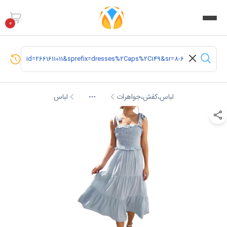
0
لباس،کفش،جواهرات
لباس
More