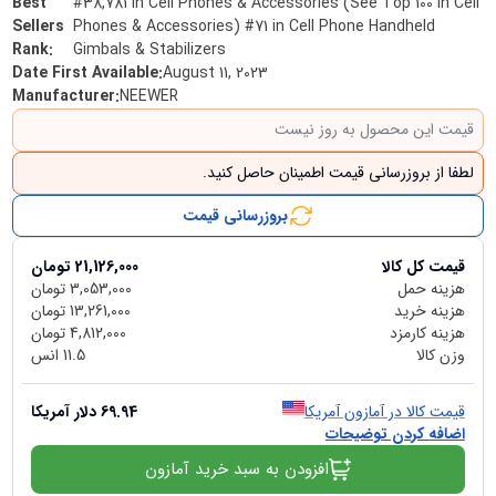
Best
#38,781 in Cell Phones & Accessories (See Top 100 in Cell
Sellers
Phones & Accessories) #71 in Cell Phone Handheld
Rank
:
Gimbals & Stabilizers
Date First Available
:
August 11, 2023
Manufacturer
:
NEEWER
قیمت این محصول به روز نیست
لطفا از بروزرسانی قیمت اطمینان حاصل کنید.
بروزرسانی قیمت
قیمت کل کالا
21,126,000
تومان
هزینه حمل
3,053,000
تومان
هزینه خرید
13,261,000
تومان
هزینه کارمزد
4,812,000
تومان
وزن کالا
11.5
انس
قیمت کالا در آمازون آمریکا
69.94
دلار آمریکا
اضافه کردن توضیحات
افزودن به سبد خرید آمازون