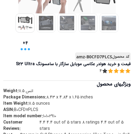
...
+4
کد محصول
amz-B0CFD7PLCS
قیمت و خرید
هولدر عکاسی موبایل سازگار با سامسونگ S23 Ultra
4
ویژگیهای محصول
انس
11.5
Weight:
Package Dimensions
:
8.43 x 4.84 x 1.65 inches
Item Weight
:
11.5 ounces
ASIN
:
B0CFD7PLCS
Item model number
:
10102910
Customer
4.4 4.4 out of 5 stars 8 ratings 4.4 out of 5
Reviews
:
stars