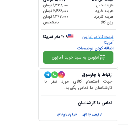
هزینه حمل
1,338,000
تومان
هزینه خرید
2,466,000
تومان
هزینه کارمزد
1,363,000
تومان
وزن کالا
نامشخص
قیمت کالا در آمازون
12.9
دلار آمریکا
آمریکا
اضافه کردن توضیحات
افزودن به سبد خرید آمازون
ارتباط با چارسوق
جهت استعلام کالای مورد نظر با
کارشناسان ما تماس بگیرید.
تماس با کارشناسان
02192007802
02192007801