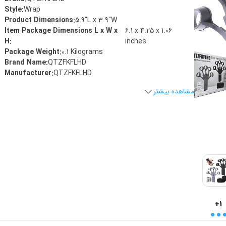
Style
:
‎Wrap
Product Dimensions
:
‎5.9"L x 3.9"W
Item Package Dimensions L x W x
‎6.1 x 4.25 x 1.06
H
:
inches
Package Weight
:
‎0.1 Kilograms
Brand Name
:
‎QTZFKFLHD
Manufacturer
:
‎QTZFKFLHD
مشاهده بیشتر
..
+1