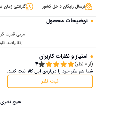
ارسال رایگان داخل کشور
گارانتی زمان تح
توضیحات محصول
مربی قدرت گریپ QTZFKFLHD با 10 سط
ارتقا یافته، ت
امتیاز و نظرات کاربران
(از
0
نظر)
4
شما هم نظر خود را درباره‌ی این کالا ثبت کنید.
ثبت نظر
هیچ نظری ب