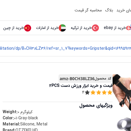
مای خرید
بلاگ
محاسبه گر قیمت
خرید از ebay
خرید از ترکیه
خرید از امارات
خرید از چین
کد محصول
amz-B0CH38LZ36
قیمت و خرید
ابزار ورزش دست 2PCS
4
ویژگیهای محصول
کیلوگرم
0
Weight:
Color
:
‎01-Gray-black
Material
:
‎Silicone, Metal
Brand
:
‎QTZFKFLHD