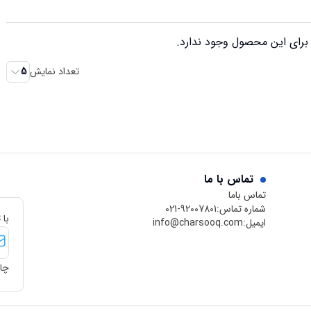
رای این محصول وجود ندارد.
تعداد نمایش
5
تماس با ما
تماس باما
شماره تماس:
021-92007801
با 
ایمیل:
info@charsooq.com
چار