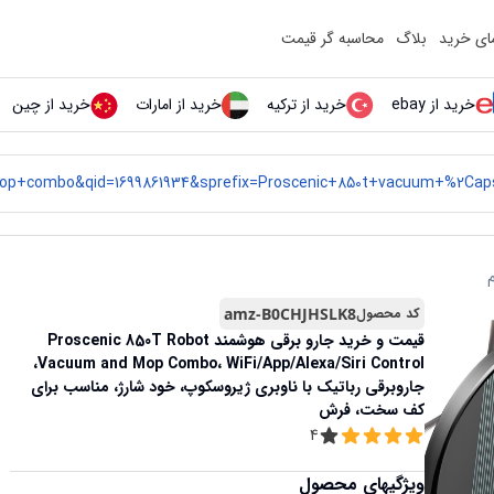
مای خرید
بلاگ
محاسبه گر قیمت
خرید از ebay
خرید از ترکیه
خرید از امارات
خرید از چین
م
کد محصول
amz-B0CHJHSLK8
قیمت و خرید
جارو برقی هوشمند Proscenic 850T Robot
Vacuum and Mop Combo، WiFi/App/Alexa/Siri Control،
جاروبرقی رباتیک با ناوبری ژیروسکوپ، خود شارژ، مناسب برای
کف سخت، فرش
4
ویژگیهای محصول