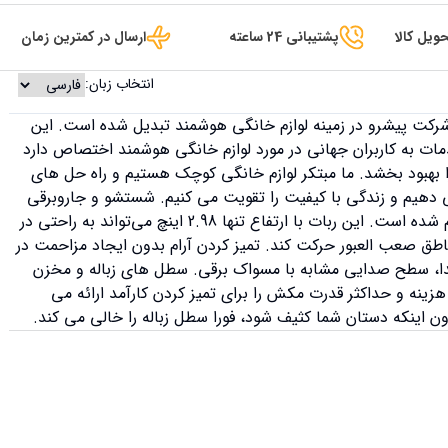
ویل کالا
پشتیبانی 24 ساعته
ارسال در کمترین زمان
انتخاب زبان:
س در سال 2013، Proscenic به یک شرکت پیشرو در زمینه لوازم خانگی هوشمند تبدیل شده است. این
دمات به کاربران جهانی در مورد لوازم خانگی هوشمند اختصاص دارد
ا بهبود بخشد. ما مبتکر لوازم خانگی کوچک هستیم و راه حل های
می دهیم و زندگی با کیفیت را تقویت می کنیم. شستشو و جاروبرقی
به طور همزمان برای تمیز کردن با کارایی بالا انجام شده است. این ربات با ارتفاع تنها 2.98 اینچ می‌تواند به راحتی در
اطق صعب العبور حرکت کند. تمیز کردن آرام بدون ایجاد مزاحمت در
بل در حالت بی صدا، سطح صدایی مشابه با مسواک برقی. سطل های زباله و مخزن
ینه و حداکثر قدرت مکش را برای تمیز کردن کارآمد ارائه می
 اینکه دستان شما کثیف شود، فورا سطل زباله را خالی می کند.