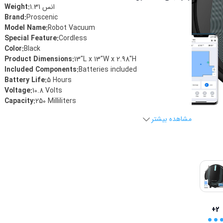
انس
1.31
Weight:
Brand
:
Proscenic
Model Name
:
Robot Vacuum
Special Feature
:
Cordless
Color
:
Black
Product Dimensions
:
13"L x 13"W x 2.98"H
Included Components
:
Batteries included
Battery Life
:
5 Hours
Voltage
:
10.8 Volts
Capacity
:
250 Milliliters
مشاهده بیشتر
..
+2