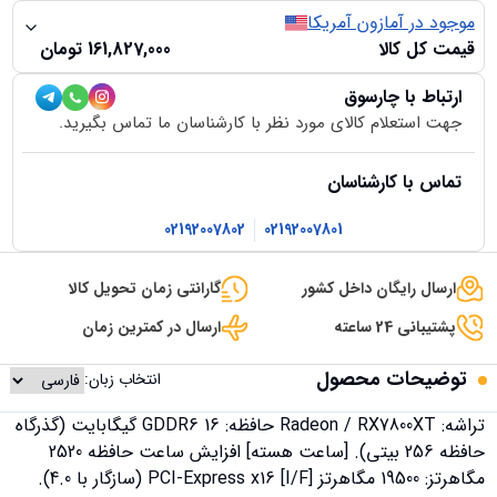
موجود در آمازون آمریکا
قیمت کل کالا
161,827,000
تومان
ارتباط با چارسوق
جهت استعلام کالای مورد نظر با کارشناسان ما تماس بگیرید.
تماس با کارشناسان
02192007802
02192007801
ارسال رایگان داخل کشور
گارانتی زمان تحویل کالا
پشتیبانی 24 ساعته
ارسال در کمترین زمان
توضیحات محصول
انتخاب زبان:
تراشه: Radeon / RX7800XT حافظه: GDDR6 16 گیگابایت (گذرگاه
حافظه 256 بیتی). [ساعت هسته] افزایش ساعت حافظه 2520
مگاهرتز: 19500 مگاهرتز [I/F] PCI-Express x16 (سازگار با 4.0).