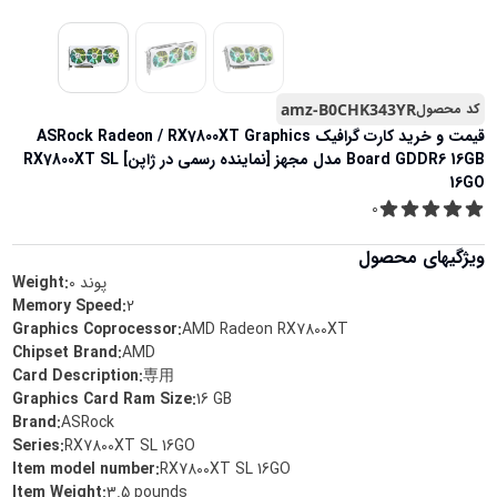
کد محصول
amz-B0CHK343YR
قیمت و خرید
کارت گرافیک ASRock Radeon / RX7800XT Graphics
Board GDDR6 16GB مدل مجهز [نماینده رسمی در ژاپن] RX7800XT SL
16GO
0
ویژگیهای محصول
پوند
0
Weight:
Memory Speed
:
‎2
Graphics Coprocessor
:
‎AMD Radeon RX7800XT
Chipset Brand
:
‎AMD
Card Description
:
‎専用
Graphics Card Ram Size
:
‎16 GB
Brand
:
‎ASRock
Series
:
‎RX7800XT SL 16GO
Item model number
:
‎RX7800XT SL 16GO
Item Weight
:
‎3.5 pounds