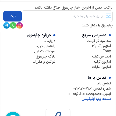
با ثبت ایمیل از آخرین اخبار چارسوق اطلاع داشته باشید:
ثبت
چارسوق را دنبال کنید:
دسترسی سریع
درباره چارسوق
محاسبه گر قیمت
درباره ما
آمازون آمریکا
راهنمای خرید
Ebay
سوالات متداول
آدیداس ترکیه
بلاگ چارسوق
آمازون ترکیه
قوانین و مقررات
آمازون امارات
تماس با ما
تماس باما
شماره تماس:
021-92007801
ایمیل:
info@charsooq.com
نسخه وب اپلیکیشن