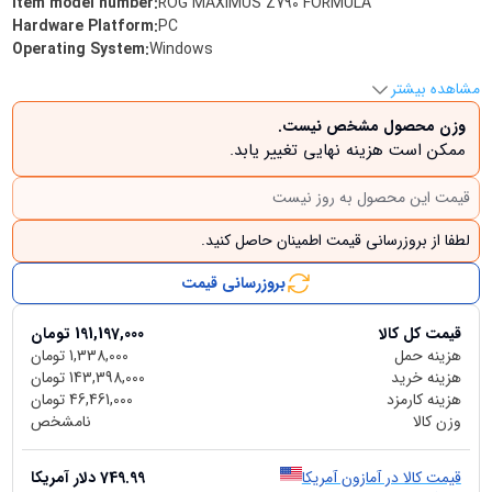
Item model number
:
‎ROG MAXIMUS Z790 FORMULA
Hardware Platform
:
‎PC
Operating System
:
‎Windows
مشاهده بیشتر
وزن محصول مشخص نیست.
ممکن است هزینه نهایی تغییر یابد.
قیمت این محصول به روز نیست
لطفا از بروزرسانی قیمت اطمینان حاصل کنید.
بروزرسانی قیمت
قیمت کل کالا
191,197,000
تومان
هزینه حمل
1,338,000
تومان
هزینه خرید
143,398,000
تومان
هزینه کارمزد
46,461,000
تومان
وزن کالا
نامشخص
قیمت کالا در آمازون آمریکا
749.99
دلار آمریکا