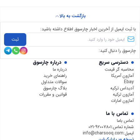
بازگشت به بالا
با ثبت ایمیل از آخرین اخبار چارسوق اطلاع داشته باشید:
ثبت
چارسوق را دنبال کنید:
دسترسی سریع
درباره چارسوق
محاسبه گر قیمت
درباره ما
آمازون آمریکا
راهنمای خرید
Ebay
سوالات متداول
آدیداس ترکیه
بلاگ چارسوق
آمازون ترکیه
قوانین و مقررات
آمازون امارات
تماس با ما
تماس باما
شماره تماس:
021-92007801
ایمیل:
info@charsooq.com
نسخه وب اپلیکیشن