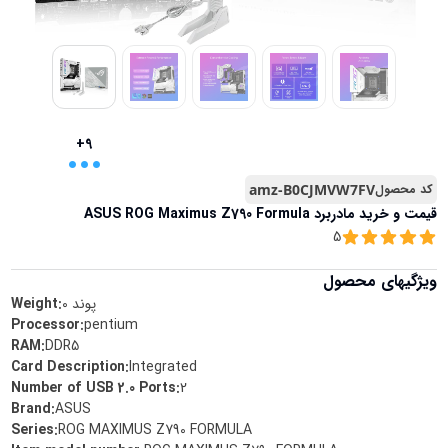
...
+9
کد محصول
amz-B0CJMVW7FV
قیمت و خرید
مادربرد ASUS ROG Maximus Z790 Formula
5
ویژگیهای محصول
پوند
0
Weight:
Processor
:
‎pentium
RAM
:
‎DDR5
Card Description
:
‎Integrated
Number of USB 2.0 Ports
:
‎2
Brand
:
‎ASUS
Series
:
‎ROG MAXIMUS Z790 FORMULA