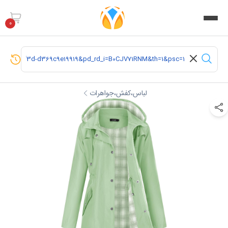
0
لباس،کفش،جواهرات