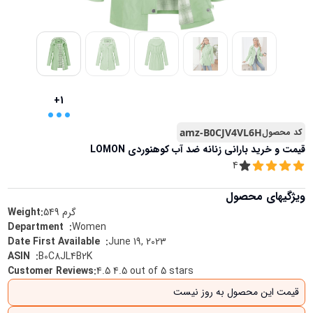
...
+1
کد محصول
amz-B0CJV4VL6H
قیمت و خرید
بارانی زنانه ضد آب کوهنوردی LOMON
4
ویژگیهای محصول
گرم
549
Weight:
Women
:
Department ‏ ‎
June 19, 2023
:
Date First Available ‏ ‎
B0C8JL4B2K
:
ASIN ‏ ‎
Customer Reviews
:
4.5 4.5 out of 5 stars
قیمت این محصول به روز نیست