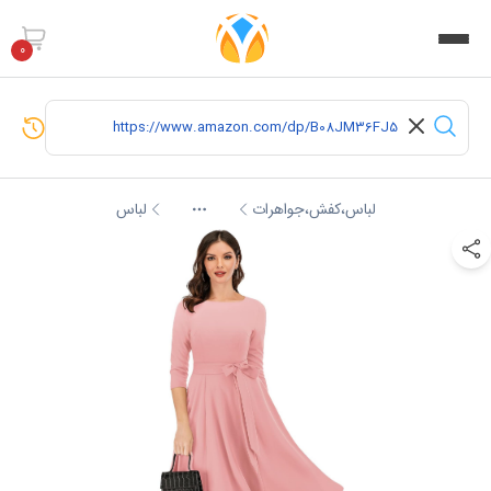
0
لباس،کفش،جواهرات
لباس
More