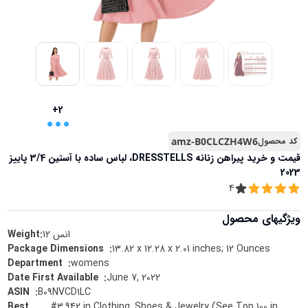
...
+2
کد محصول
amz-B0CLCZH4W6
قیمت و خرید
پیراهن زنانه DRESSTELLS، لباس ساده با آستین 3/4 پاییز
2023
4
ویژگیهای محصول
انس
12
Weight:
13.82 x 12.28 x 2.01 inches; 12 Ounces
:
Package Dimensions ‏ ‎
womens
:
Department ‏ ‎
June 7, 2022
:
Date First Available ‏ ‎
B09NVCD1LC
:
ASIN ‏ ‎
Best
#3,942 in Clothing, Shoes & Jewelry (See Top 100 in