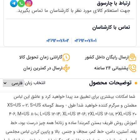
ارتباط با چارسوق
جهت استعلام کالای مورد نظر با کارشناسان ما تماس بگیرید.
تماس با کارشناسان
02192007802
02192007801
ارسال رایگان داخل کشور
گارانتی زمان تحویل کالا
پشتیبانی 24 ساعته
ارسال در کمترین زمان
توضیحات محصول
انتخاب زبان:
شما امکانات بیشتری برای تطبیق مد پیدا خواهید کرد و عاشق این لباس
مطمئن و سرگرم کننده خواهید شد! طول - وسط گوساله XS=US 0-2; S=US
4-6; M=US 8-10; L=US 12-14; XL=US 14-16; 2XL=US 16-18; 3XL=US 20
آموزش روش ظریف بستن کمربند! ساده و زنانه! همه چیز درست بود، خط
یقه، آستین، دامن، خط کمر، سجاف و جنس. بالا و پایین کردن لباس مجلسی