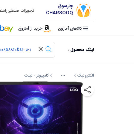
چارسوق
تجهیزات صنعتی
راهن
CHARSOOQ
کالاهای آمازون
خرید از آمازون
لینک محصول :
الکترونیک
کامپیوتر - تبلت
More