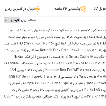
ویل کالا
پشتیبانی 24 ساعته
ارسال در کمترین زمان
انتخاب زبان:
 کامپیوترهایی با تنظیمات سفارشی تخصص دارد. جعبه کارخانه ممکن است برای نصب ارتقاء برای
ل اصلاح شده به صورت حرفه ای تست شده و دوباره مهر و موم شده است.
سری PC: لپ‌تاپ لپ‌تاپ لنوو LOQ 15.6 اینچی FHD IPS LED با نور پس‌زمینه نمایشگر: 15.6 اینچ FHD (1920 x 1080) IPS 350 نیت ضد
تابش 45% NTSC، صفحه‌نمایش G-SYNCLED با نور پس‌زمینه، 144 هرتز Refresh Pro7 Core -13700H 14 هسته ای (فرکانس پایه 2.9
گیگاهرتز ، تا 5.0 گیگاهرتز با فناوری تقویت کننده توفو ، 24 مگابایت Intel Smart Cache 14 هسته ، 20 موضوع) گرافیک: Nvidia
geforce RTX 4050 6GBGDDR6 حافظه: به روزرسانی به 64 گیگابایت DDR5 SDRAM 4800 MHZ ذخیره سازی: صفحه‌کلید SSD NVMe
M.2 با ظرفیت 2 ترابایت: صفحه‌کلید با نور پس‌زمینه کامل با ارتباطات Numpad: RealTek WiFi 5 (2x2) و بلوتوث 5.1؛ دوربین LAN
10/100/1000Mbps: دوربین 1080p FHD سیستم عامل: Windows 11 Pro Ports و S پشتیبانی از USB 3.2 Gen 2 Type-C Transfer
Data / Power Delivery / DisplayPort، 2 x USB 3.2 Gen 2 Type-A پشتیبانی 10Gbps، 1 x USB 3.2 Gen 1 Type-A پشتیبانی از
5Gbps، 1 x HDMI v2.1، 1 x هدفون /جک میکروفون ترکیبی، 1 x RJ-45 LAN و باتری: آداپتور برق متناوب 170 وات، 4 سلول 60 وات
ساعت، تا 6 ساعت به طور متوسط ​​استفاده اندازه و وزن: 14.16 x 10.43 x 0.99 اینچ، 5.29 پوند رنگ: طوفانی طوفانی رایگان درایو USB 32