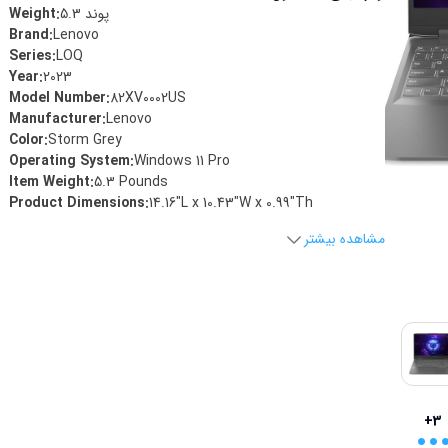
پوند
5.3
Weight:
Brand
:
Lenovo
Series
:
LOQ
Year
:
2023
Model Number
:
82XV0002US
Manufacturer
:
Lenovo
Color
:
Storm Grey
Operating System
:
Windows 11 Pro
Item Weight
:
5.3 Pounds
Product Dimensions
:
14.16"L x 10.43"W x 0.99"Th
مشاهده بیشتر
..
+3