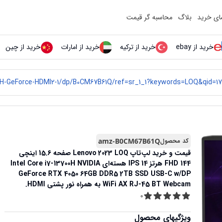
مای خرید
بلاگ
محاسبه گر قیمت
خرید از ebay
خرید از ترکیه
خرید از امارات
خرید از چین
کد محصول
amz-B0CM67B61Q
قیمت و خرید
لپ‌تاپ Lenovo 2023 LOQ صفحه 15.6 اینچی
FHD 144 هرتز IPS 14 هسته‌ای Intel Core i7-13700H NVIDIA
GeForce RTX 4050 64GB DDR5 2TB SSD USB-C w/DP
WiFi AX RJ-45 BT Webcam به همراه نور پشتی HDMI.
0
ویژگیهای محصول