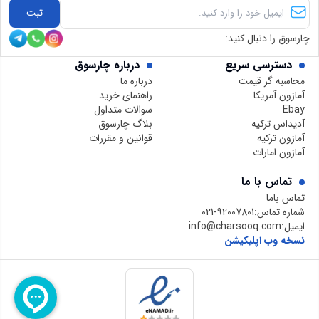
ثبت
چارسوق را دنبال کنید:
دسترسی سریع
درباره چارسوق
محاسبه گر قیمت
درباره ما
آمازون آمریکا
راهنمای خرید
Ebay
سوالات متداول
آدیداس ترکیه
بلاگ چارسوق
آمازون ترکیه
قوانین و مقررات
آمازون امارات
تماس با ما
تماس باما
شماره تماس:
021-92007801
ایمیل:
info@charsooq.com
نسخه وب اپلیکیشن