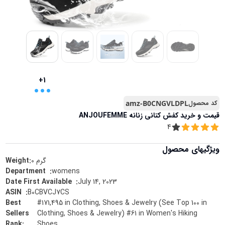
...
+1
کد محصول
amz-B0CNGVLDPL
قیمت و خرید
کفش‌ کتانی زنانه ANJOUFEMME
4
ویژگیهای محصول
گرم
0
Weight:
womens
:
Department ‏ ‎
July 14, 2023
:
Date First Available ‏ ‎
B0CBVCJ7CS
:
ASIN ‏ ‎
Best
#171,495 in Clothing, Shoes & Jewelry (See Top 100 in
Sellers
Clothing, Shoes & Jewelry) #61 in Women's Hiking
Rank
:
Shoes