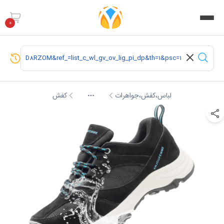
0
لباس،کفش،جواهرات
کفش
More