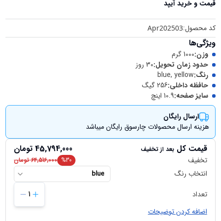
قیمت و خرید
آیپد
کد محصول:
Apr202503
ویژگی‌ها
وزن
:
1000 گرم
حدود زمان تحویل
:
30 روز
رنگ
:
blue, yellow
حافظه داخلی
:
256 گیگ
سایز صفحه
:
10.9 اینچ
ارسال رایگان
هزینه ارسال محصولات چارسوق رایگان میباشد
قیمت کل
45,794,000
تومان
بعد از تخفیف
تخفیف
30
%
64,516,000
تومان
انتخاب رنگ
blue
تعداد
1
اضافه کردن توضیحات