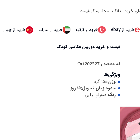
مای خرید
بلاگ
محاسبه گر قیمت
خرید از ebay
خرید از ترکیه
خرید از امارات
خرید از چین
قیمت و خرید
دوربین عکاسی کودک
کد محصول:
Oct202527
ویژگی‌ها
وزن
:
150 گرم
حدود زمان تحویل
:
15 روز
رنگ
:
صورتی , آبی