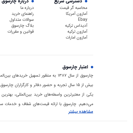
دسترسی سریع
درباره چارسوق
محاسبه گر قیمت
درباره ما
آمازون آمریکا
راهنمای خرید
Ebay
سوالات متداول
آدیداس ترکیه
بلاگ چارسوق
آمازون ترکیه
قوانین و مقررات
آمازون امارات
اعتبار چارسوق
چارسوق از سال ۱۳۸۷ به منظور تسهیل خریدهای
بیش از ۱۵ سال تجربه و حضور دفاتر و کارگزاران چا
یکی از معتبرترین واسطه‌های خرید بین‌المللی، بهترین 
می‌دهیم. چارسوق با ارائه قیمت‌های شفاف و خدمات سریع
مشاهده بیشتر
برای خرید از آمازون و دیگر سایت‌های خارجی است. برا
چارسوق و هلدینگ بازرگانی رادمان و دانستن اینکه
ما کی