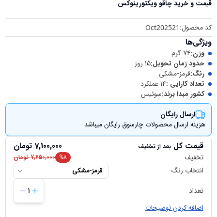
قیمت و خرید
چاقو ویکتورینوکس
کد محصول:
Oct202521
ویژگی‌ها
وزن
:
74 گرم
حدود زمان تحویل
:
15 روز
رنگ
:
قرمز-مشکی
تعداد کارایی
:
۱۴ عملکرد
کشور مبدا برند
:
سوئیس
ارسال رایگان
هزینه ارسال محصولات چارسوق رایگان میباشد
قیمت کل
7,100,000
تومان
بعد از تخفیف
تخفیف
8
%
7,650,000
تومان
انتخاب رنگ
قرمز-مشکی
تعداد
1
اضافه کردن توضیحات