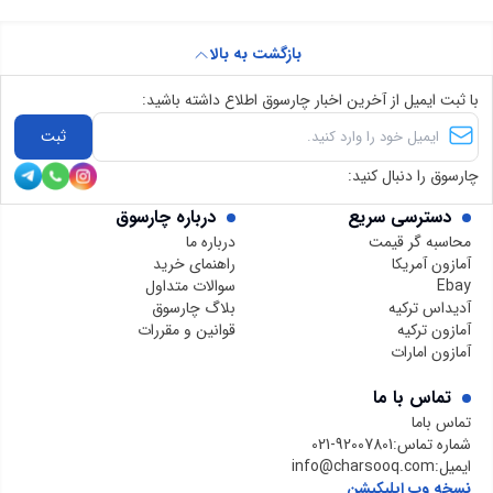
بازگشت به بالا
با ثبت ایمیل از آخرین اخبار چارسوق اطلاع داشته باشید:
ثبت
چارسوق را دنبال کنید:
دسترسی سریع
درباره چارسوق
محاسبه گر قیمت
درباره ما
آمازون آمریکا
راهنمای خرید
Ebay
سوالات متداول
آدیداس ترکیه
بلاگ چارسوق
آمازون ترکیه
قوانین و مقررات
آمازون امارات
تماس با ما
تماس باما
شماره تماس:
021-92007801
ایمیل:
info@charsooq.com
نسخه وب اپلیکیشن