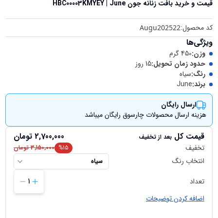
قیمت و خرید
بافت زنانه جون HBC00003KMYEY | June
کد محصول:
Augu202522
ویژگی‌ها
وزن
:
450 گرم
حدود زمان تحویل
:
15 روز
رنگ
:
سیاه
برند
:
June
ارسال رایگان
هزینه ارسال محصولات چارسوق رایگان میباشد
قیمت کل
2,700,000
تومان
بعد از تخفیف
تخفیف
15
%
3,150,000
تومان
انتخاب رنگ
سیاه
تعداد
1
اضافه کردن توضیحات