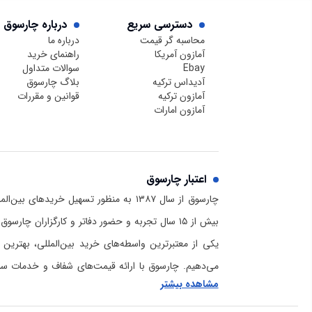
دسترسی سریع
درباره چارسوق
محاسبه گر قیمت
درباره ما
آمازون آمریکا
راهنمای خرید
Ebay
سوالات متداول
آدیداس ترکیه
بلاگ چارسوق
آمازون ترکیه
قوانین و مقررات
آمازون امارات
اعتبار چارسوق
چارسوق از سال ۱۳۸۷ به منظور تسهیل خریدهای
بیش از ۱۵ سال تجربه و حضور دفاتر و کارگزاران چا
یکی از معتبرترین واسطه‌های خرید بین‌المللی، بهترین 
می‌دهیم. چارسوق با ارائه قیمت‌های شفاف و خدمات سریع
مشاهده بیشتر
برای خرید از آمازون و دیگر سایت‌های خارجی است. برا
چارسوق و هلدینگ بازرگانی رادمان و دانستن اینکه
ما کی