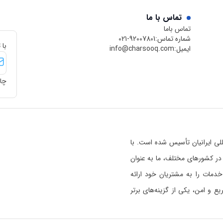
تماس با ما
تماس باما
شماره تماس:
021-92007801
با 
ایمیل:
info@charsooq.com
چار
 بین‌المللی ایرانیان تأسیس شده است. با
رسوق در کشورهای مختلف، ما به عنوان
خدمات را به مشتریان خود ارائه
 و امن، یکی از گزینه‌های برتر
ی خواندن بیشتر راجع به اعتبار
 هستیم
کلیک کنید.