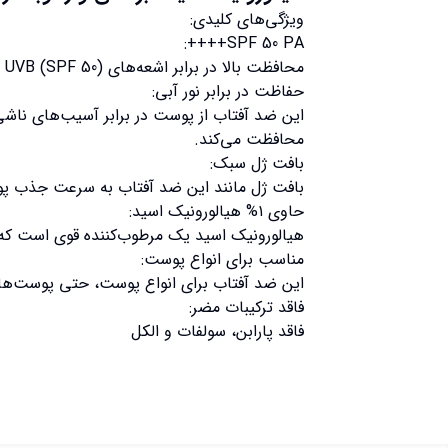
ویژگی‌های کلیدی:
SPF 50 PA++++:
محافظت بالا در برابر اشعه‌های UVB (SPF 50) و UVA (PA++++).
حفاظت در برابر نور آبی:
محافظت می‌کند.
بافت ژل سبک:
بافت ژل مانند این ضد آفتاب به سرعت جذب پو
حاوی ۱% هیالورونیک اسید:
هیالورونیک اسید یک مرطوب‌کننده قوی است ک
مناسب برای انواع پوست:
این ضد آفتاب برای انواع پوست، حتی پوست‌
فاقد ترکیبات مضر:
فاقد پارابن، سولفات و الکل