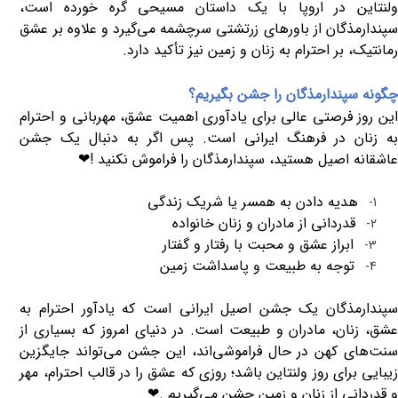
ولنتاین در اروپا با یک داستان مسیحی گره خورده است،
سپندارمذگان از باورهای زرتشتی سرچشمه می‌گیرد و علاوه بر عشق
رمانتیک، بر احترام به زنان و زمین نیز تأکید دارد
.
چگونه سپندارمذگان را جشن بگیریم؟
این روز فرصتی عالی برای یادآوری اهمیت عشق، مهربانی و احترام
به زنان در فرهنگ ایرانی است. پس اگر به دنبال یک جشن
عاشقانه اصیل هستید، سپندارمذگان را فراموش نکنید
!
❤
هدیه دادن به همسر یا شریک زندگی
1-
قدردانی از مادران و زنان خانواده
2-
ابراز عشق و محبت با رفتار و گفتار
3-
توجه به طبیعت و پاسداشت زمین
4-
سپندارمذگان یک جشن اصیل ایرانی است که یادآور احترام به
عشق، زنان، مادران و طبیعت است. در دنیای امروز که بسیاری از
سنت‌های کهن در حال فراموشی‌اند، این جشن می‌تواند جایگزین
زیبایی برای روز ولنتاین باشد؛ روزی که عشق را در قالب احترام، مهر
و قدردانی از زنان و زمین جشن می‌گیریم
.
❤