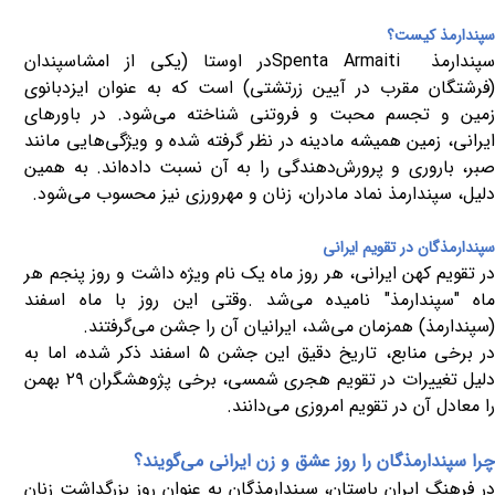
سپندارمذ کیست؟
پندارمذ
Spenta Armaiti
در اوستا
)
یکی از امشاسپندان
(فرشتگان مقرب در آیین زرتشتی) است که به عنوان ایزدبانوی
زمین و تجسم محبت و فروتنی شناخته می‌شود. در باورهای
ایرانی، زمین همیشه مادینه در نظر گرفته شده و ویژگی‌هایی مانند
صبر، باروری و پرورش‌دهندگی را به آن نسبت داده‌اند. به همین
دلیل، سپندارمذ نماد مادران، زنان و مهرورزی نیز محسوب می‌شود
.
سپندارمذگان در تقویم ایرانی
در تقویم کهن ایرانی، هر روز ماه یک نام ویژه داشت و روز پنجم هر
اه "سپندارمذ" نامیده می‌شد
.
وقتی این روز با ماه اسفند
(سپندارمذ) همزمان می‌شد، ایرانیان آن را جشن می‌گرفتند
.
ر برخی منابع، تاریخ دقیق این جشن
۵
اسفند ذکر شده، اما به
لیل تغییرات در تقویم هجری شمسی، برخی پژوهشگران
۲۹
بهمن
را معادل آن در تقویم امروزی می‌دانند
.
چرا سپندارمذگان را روز عشق و زن ایرانی می‌گویند؟
در فرهنگ ایران باستان، سپندارمذگان به عنوان روز بزرگداشت زنان