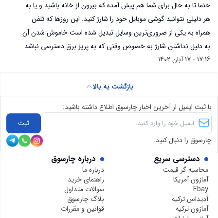
حتما تا به حال برای شما هم پیش آمده که بیرون از خانه باشید و یا به
هر دلیلی نتوانید گوشی موبایل خود را شارژ کنید. این روزها که تلفن
همراه به یکی از ضروری‌ترین وسایل تبدیل شده است خاموش شدن آن
به دلیل نداشتن شارژ به خصوص وقتی که به پریز برق دسترسی نباشد
17:16 - 17 آبان 1402
ممکن است در کار شما اختلال ایجاد کند و با مشکل ساز شود. پس بد
نیست که همیشه یک پاوربانک جیبی به همراه داشته باشید تا نگران
بازگشت به بالا
خاموش شدن گوشی موبایل خود نشوید هرچند که بهترین گوشی را با
بالاترین ظرفیت باتری داشته باشید.
با ثبت ایمیل از آخرین اخبار چارسوق اطلاع داشته باشید:
ثبت
چارسوق را دنبال کنید:
دسترسی سریع
درباره چارسوق
محاسبه گر قیمت
درباره ما
آمازون آمریکا
راهنمای خرید
Ebay
سوالات متداول
آدیداس ترکیه
بلاگ چارسوق
آمازون ترکیه
قوانین و مقررات