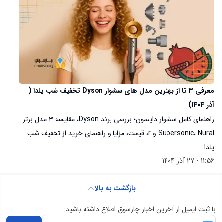
معرفی ۳ تا از بهترین مدل های سشوار Dyson تخفیف شب یلدا (
آذر ۱۴۰۴)
راهنمای کامل سشوار دایسون؛ بررسی برند Dyson، مقایسه ۳ مدل برتر
Supersonic، Nural و r، قیمت، مزایا و راهنمای خرید از تخفیف شب
یلدا
11:56 - 27 آذر 1404
بازگشت به بالا
با ثبت ایمیل از آخرین اخبار چارسوق اطلاع داشته باشید: