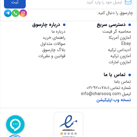
ثبت
چارسوق را دنبال کنید:
دسترسی سریع
درباره چارسوق
محاسبه گر قیمت
درباره ما
آمازون آمریکا
راهنمای خرید
Ebay
سوالات متداول
آدیداس ترکیه
بلاگ چارسوق
آمازون ترکیه
قوانین و مقررات
آمازون امارات
تماس با ما
تماس باما
شماره تماس:
021-92007801
ایمیل:
info@charsooq.com
نسخه وب اپلیکیشن