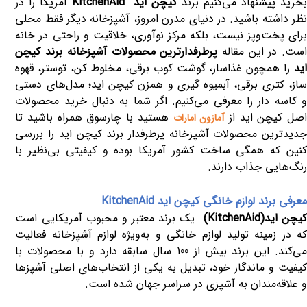
خرید پیشنهاد می‌کنیم برند
کیچن اید
KitchenAid
آمریکا را در
نظر داشته باشید. در دنیای مدرن امروز، آشپزخانه دیگر فقط محلی
برای پخت‌وپز نیست، بلکه مرکز نوآوری، خلاقیت و راحتی در خانه
است. در این مقاله
پرطرفدارترین محصولات آشپزخانه برند کیچن
اید
را همچون غذاساز، گوشت کوب برقی، مخلوط کن، توستر، قهوه
ساز، کتری برقی، آبمیوه گیری و همزن کیچن اید؛ مدل‌های دستی
و کاسه دار را معرفی می‌کنیم. اگر شما به دنبال خرید محصولات
صل کیچن اید از
هستید با چارسوق همراه باشید تا
آمازون امارات
جدیدترین محصولات آشپزخانه پرطرفدار برند کیچن اید را بررسی
کنین که همگی ساخت کشور آمریکا بوده و کیفیتی بی‌نظیر با
رنگ‌هایی جذاب دارند.
معرفی برند لوازم خانگی کیچن اید
KitchenAid
یچن اید
(KitchenAid)
یک برند معتبر و محبوب آمریکایی است
که در زمینه تولید لوازم خانگی و به‌ویژه لوازم آشپزخانه فعالیت
می‌کند. این برند بیش از 100 سال سابقه دارد و با محصولات با
کیفیت و ماندگار خود، تبدیل به یکی از انتخاب‌های اصلی آشپزها
و علاقه‌مندان به آشپزی در سراسر جهان شده است
.