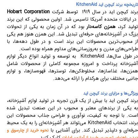
تاریخچه برند کیچن اید
KitchenAid
رند کیچن اید در سال
1919
توسط شرکت
Hobart Corporation
در ایالات متحده آمریکا تاسیس شد. اولین محصولی که این برند
ولید کرد،
همزن کاسه‌دار
بود که در آن زمان به یکی از تحولات
بزرگ در آشپزخانه‌های حرفه‌ای تبدیل شد. این همزن هنوز هم یکی
از محبوب‌ترین محصولات این برند است و در طول دهه‌ها، با
طراحی‌های مدرن و به‌روزرسانی‌های مداوم همراه بوده است
.
ر طول سال‌ها،
KitchenAid
به توسعه و تولید انواع دیگر لوازم
آشپزخانه پرداخت و امروزه مجموعه کاملی از محصولات شامل
همزن‌ها، غذاسازها، مخلوط‌کن‌ها، توسترها، قهوه‌سازها، و لوازم
جانبی مختلف برای هرکدام را ارائه می‌دهد
.
ویژگی‌ها و مزایای برند کیچن اید
برند کیچن اید با بیش از یک قرن تجربه در تولید لوازم آشپزخانه،
به یکی از برندهای معتبر و محبوب در این صنعت تبدیل شده
است. با توجه به کیفیت، نوآوری و طراحی جذاب محصولات این
رند، انتخاب
KitchenAid
می‌تواند هر آشپزخانه‌ای را به یک محیط
رفه‌ای و دلپذیر تبدیل کند
.
برای آشنایی با
نحوه خرید از چارسوق و
کلیک کنید.
دیدن راهنمای تصویری خرید از آمازون امارات