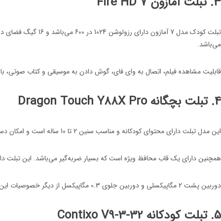
3. تبلت آمازون Fire HD 7
می‌باشد.
قابلیت مشاهده فیلم، اتصال به وای فای، گوش دادن به موسیقی و کتاب صوتی، بازی و ... به همراه قابل
4. تبلت بچگانه Dragon Touch Y88X Pro
این مدل تبلت دارای محتوای کودکانه و مناسب سنین 2 تا 10 ساله است و امکان دسترسی به وای فای، محتوای آموزشی، بازی و مشاهده فیلم، Gmail، Google Play، Maps را خواهد داد.
همچنین دارای یک قاب محافظ ویژه است که بسیار ضربه‌گیر می‌باشد. این تبلت د
دوربین پشت 2 مگاپیکسلی و دوربین جلوی 0.3 مگاپیکسل از دیگر خصوصیات این دستگاه است.
5. تبلت کودکانه Contixo V9-3-32