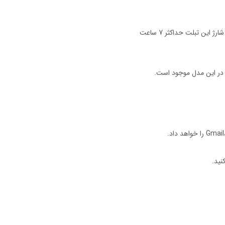
تبلت کودک مدل 7 آمازون دارای رزولوشن 1024 در 600 می‌باشد و 16 گیگ فضای داخلی دارد که تا 512 گیگ امکان ارتقا توسط کارت حافظه را خواهد داشت. نگهداری شارژ این تبلت حداکثر 7 ساعت
نید.