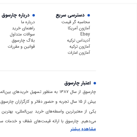
بوده و با خیال راحت خرید کنید.
نرم‌افزاری پیشرفته، به یکی از
انتخاب‌ها در دسته گوشی‌های
دسترسی سریع
درباره چارسوق
محاسبه گر قیمت
درباره ما
بالارده تبدیل می‌شود.
آمازون آمریکا
راهنمای خرید
Ebay
سوالات متداول
آدیداس ترکیه
بلاگ چارسوق
آمازون ترکیه
قوانین و مقررات
آمازون امارات
اعتبار چارسوق
چارسوق از سال ۱۳۸۷ به منظور تسهیل خریدهای
بیش از ۱۵ سال تجربه و حضور دفاتر و کارگزاران چا
یکی از معتبرترین واسطه‌های خرید بین‌المللی، بهترین 
می‌دهیم. چارسوق با ارائه قیمت‌های شفاف و خدمات سریع
مشاهده بیشتر
برای خرید از آمازون و دیگر سایت‌های خارجی است. برا