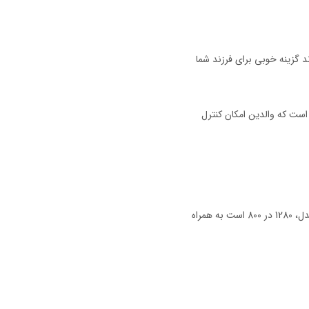
گاه کارت حافظه تا 512 گیگ) و داشتن محافظ ویژه می‌تواند گزینه خوبی برای فرزند شما
توجه این است که والدین امکان کنترل
تمامی امکانات مدل HD 10 نظیر اتصال به وای فای، دسترسی به بازی، کتاب‌های صوتی، قیلم، محتوای آموزشی و ... در این تبلت وجود دارد. رزولوشن تصویر در این مدل، 1280 در 800 است به همراه