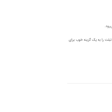
، اتصال به بلوتوث، ارتقای حافظه تا 128 گیگ و نگهداری شارژ تا 10 ساعت می‌تواند این تبلت را به یک گزینه خوب برای