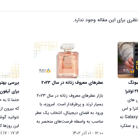
ظری برای این مقاله وجود ندارد.
سونگ
عطرهای معروف زنانه در سال 2023
بررسی بهتر
گلکسی اس ۲۴ اولترا و اس ۲۳ اولترا
برای آیفون
بازار عطرهای معروف زنانه در سال 2023
 های
حتما تا به 
بسیار ترند و پرطرفدار است. امروزه، با
 گلکسی اس ۲۴ اولترا و اس
که بیرون از 
ورود به فضای دیجیتال، انتخاب یک عطر
۲۳ اولترا ، گوشی Galaxy S24 Ultra نه
نتوانید گوش
مناسب به واسطه‌ فرصت‌های منحصر به
ی و عملکرد
این روزها ک
فرد خرید آنلاین، به یک تجربه‌
12:00 - 01 آذر 1402
17:16 - 17 آبان 1402
صنوعی و
ضروری‌ترین