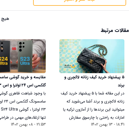
هیچ ن
مقالات مرتبط
۵ پیشنهاد خرید کیف زنانه لاکچری و
مقایسه و خرید گوشی سام
برند
در این مقاله شما با ۵ پیشنهاد خرید کیف
اصل کره
با وجود شباهت ظاهری گوشی
زنانه لاکچری و برند آشنا می‌شوید که
سامسونگ
میتوانید این برندها را از آمازون ترکیه یا
امارات به راحتی با چارسوق سفارش
تنها ارتقاء‌های مهمی در طراح
18:41 - 13 بهمن 1402
21:53 - 08 بهمن 1402
دهید. تمامی کیف‌ها اصل و اورجینال
دارد، بلکه با امکانات هوش م