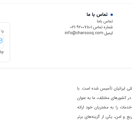
هیجان‌انگیز تبدیل شده است.
 بهترین
خاموش شدن 
 هوشمند
به خصوص وق
تماس با ما
تماس باما
دسترسی نبا
شماره تماس:
021-92007801
اختلال ایجا
با 
ایمیل:
info@charsooq.com
پس بد نیست
جیبی به همر
چار
خاموش شدن
هرچند که به
ظرفیت باتری
 بین‌المللی ایرانیان تأسیس شده است. با
رسوق در کشورهای مختلف، ما به عنوان
خدمات را به مشتریان خود ارائه
 و امن، یکی از گزینه‌های برتر
ی خواندن بیشتر راجع به اعتبار