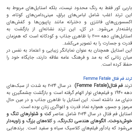
باربی کور فقط به رنگ محدود نیست، بلکه استایل‌های مربوط به
این ترند اغلب شامل لباس‌های براق، مینی‌دامن‌های کوتاه، و
اکسسوری‌های فانتزی و دخترانه مانند پاپیون‌ها و کفش‌های
پاشنه‌دار می‌شود. در کل، این ترند نشانه‌ای از بازگشت به
استایل‌های دهه 2000 با ظاهری جذاب و کودکانه است که هم‌زمان
قدرت و جسارت را به تصویر می‌کشد
.
این استایل همچنان به عنوان نمایانگر زیبایی و اعتماد به نفس در
میان زنانی که به مد و فرهنگ عامه علاقه دارند، جایگاه خود را
حفظ کرده است.
ترند فم فتال
Femme Fatale
رند
فم فتال
(Femme Fatale)
در سال 2024 به شدت از سبک‌های
دهه 1940 و فیلم‌های نوار الهام گرفته است و بازگشت چشمگیری به
دنیای مد داشته است. این استایل با ظاهری جذاب و در عین حال
مرموز و جسور، همواره نماد قدرت و اغواگری زنان بوده است
.
ستایل فم فتال در سال 2024 شامل عناصر
کت و شلوارهای تنگ و
وش‌دوخت
،
الگوهای هندسی تک‌رنگ
، و
کلاه‌های بزرگ و زاویه‌دار
می‌شود که یادآور فیلم‌های کلاسیک سیاه و سفید است. برندهایی