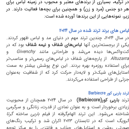
در ترکیه، بسیاری از برندهای معتبر و محبوب در زمینه لباس برای
هر دو جنس (مرد و زن) و همچنین برای بچه‌ها فعالیت دارند. در
زیر، نمونه‌هایی از این برندها آورده شده است:
لباس های برند ترند شده در سال 2024
در سال 2024، چندین ترند مهم در دنیای مد و لباس ظهور کردند.
کی از برجسته‌ترین آنها
لباس‌های شفاف و نیمه شفاف
بود که در
ت‌واکس‌ها دیده می‌شد و طراحانی مانند
Givenchy
و
Altuzarr
از پارچه‌های شفاف در لباس‌های رسمی‌تر و مناسب‌تر
برای استفاده روزمره بهره بردند. این نوع پوشش بیشتر به سمت
استایل‌های شیک‌تر و لایه‌دار حرکت کرد که از شفافیت به‌عنوان
جزئی از طراحی استفاده می‌کردند
.
ترند باربی کور
Barbiecre
رند
باربی کور
(Barbiecore)
در سال 2024 همچنان از محبوبیت
زیادی برخوردار است و به عنوان نمادی از قدرت، زنانگی و سرگرمی
ناخته می‌شود. این ترند الهام‌گرفته از فیلم
باربی
ساخته
گرتا
گرویگ
است که در تابستان 2023 اکران شد و ترکیب رنگ‌های
صورتی روشن و استایل‌های جذاب و فانتزی را به مرکز توجه