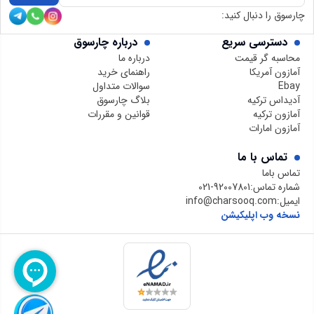
چارسوق را دنبال کنید:
دسترسی سریع
درباره چارسوق
محاسبه گر قیمت
درباره ما
آمازون آمریکا
راهنمای خرید
Ebay
سوالات متداول
آدیداس ترکیه
بلاگ چارسوق
آمازون ترکیه
قوانین و مقررات
آمازون امارات
تماس با ما
تماس باما
شماره تماس:
021-92007801
ایمیل:
info@charsooq.com
نسخه وب اپلیکیشن