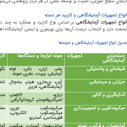
ارتقای سطح آموزش، امنیت و توسعه علمی در هر مرکز پژوهشی می‌شو
انواع تجهیزات آزمایشگاهی و کاربرد هر دسته
نواع تجهیزات آزمایشگاهی
بر اساس نوع کاربرد و عملکرد به چند د
صنعت دارد و انتخاب درست آن‌ها برای بهره‌وری و ایمنی آزمایشگاه اه
جدول انواع تجهیزات آزمایشگاهی و نمونه‌ها
دسته‌بندی تجهیزات
نمونه ابزارها و دستگاه‌ها
کار
آزمایشگاهی
شیشه‌ای و پلاستیکی
بشر، ارلن، بالن، لوله
نگه
آزمایش، پیپت، بطری نمونه
حرارتی و سرمایشی
آون، بن‌ماری، هیتر، یخچال
تنظ
آزمایشگاهی، فریزر
اندازه‌گیری و آنالیز
ترازو،
pH
متر،
سنج
اسپکتروفتومتر، کروماتوگرافی
میکروسکوپی و تصویربرداری
میکروسکوپ نوری،
مشا
میکروسکوپ الکترونی،
فلورسانس، استریو
آماده‌سازی و فرآوری نمونه
سانتریفیوژ، آسیاب، میکسر،
آما