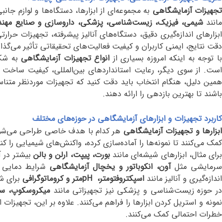
جهیزات آزمایشگاهی
به مجموعه‌ای از ابزارها، دستگاه‌ها و لوازم جا
انند
شیمی، فیزیک، زیست‌شناسی، پزشکی، داروسازی و صنایع مهن
ابزارهای اندازه‌گیری دقیق، دستگاه‌های آنالیز پیشرفته، تجهیزات حرا
دقت نتایج، ایمنی کاربران و کیفیت فعالیت‌های تحقیقاتی تأثیر می‌گذار
ا توجه به اینکه امروزه بسیاری از
انواع تجهیزات آزمایشگاهی
به شکل
است. از سوی دیگر، رعایت استانداردهای بین‌المللی، کیفیت ساخت 
مین دلیل، هنگام انتخاب باید دقت کنید که تجهیزات موردنظر متناسب
باشند تا بهترین بازدهی را ارائه دهند
.
کاربرد تجهیزات و ابزارهای آزمایشگاهی در حوزه‌های مختلف
بزارها و تجهیزات آزمایشگاهی
هر کدام با هدف خاصی طراحی می‌شوند و
کمک می‌کنند تا نمونه‌ها را آماده‌سازی کرده، واکنش‌های شیمیایی را کن
رای مثال، ابزارهای شیشه‌ای مانند
بورت، پیپت، ارلن و بالن
بیشتر در آ
رمایشی مثل
آون، انکوباتور و یخچال آزمایشگاهی
شرایط دمایی من
اندازه‌گیری و آنالیز مانند
اسپکتروفتومتر،
pH
متر و کروماتوگرافی
برای ش
ر حوزه زیست‌شناسی و پزشکی نیز تجهیزاتی مانند
میکروسکوپ، سانت
مونه و استریل کردن ابزارها را فراهم می‌کنند. علاوه بر این، تجهیزا
خطرات احتمالی کمک می‌کنند
.