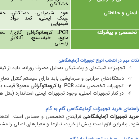
خشک‌کن
ایمنی و حفاظتی
هود شیمیایی، دستکش،
حفا
عینک ایمنی، کمد مواد
شیمیایی
تخصصی و پیشرفته
PCR
، کروماتوگرافی گازی/
تحق
مایع، طیف‌سنج، آنالایزر
زیستی
نکات مهم در انتخاب انواع تجهیزات آزمایشگاهی
تجهیزات شیشه‌ای و پلاستیکی به‌دلیل مصرف روزانه، باید از کیف
1-
دستگاه‌های حرارتی و سرمایشی باید دارای سیستم کنترل دمای د
2-
تجهیزات تخصصی مانند
PCR
یا کروماتوگرافی
معمولاً قیمت با
3-
در کنار تجهیزات اصلی، وجود تجهیزات ایمنی استاندارد (مثل 
4-
راهنمای خرید تجهیزات آزمایشگاهی گام‌ به ‌گام
رید تجهیزات آزمایشگاهی
فرآیندی تخصصی و حساس است. انتخاب اش
شود. بنابراین لازم است پیش از خرید، نیازها و معیارهای اصلی را م