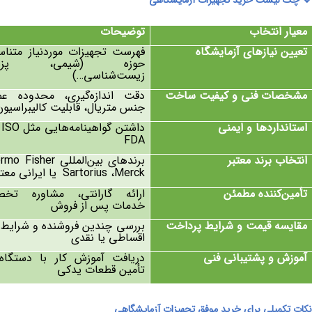
🔹
چک ‌لیست خرید تجهیزات آزمایشگاهی
معیار انتخاب
توضیحات
تعیین نیازهای آزمایشگاه
فهرست تجهیزات موردنیاز متناس
حوزه (شیمی، پزشک
زیست‌شناسی…)
مشخصات فنی و کیفیت ساخت
دقت اندازه‌گیری، محدوده عمل
جنس متریال، قابلیت کالیبراسیون
استانداردها و ایمنی
داشتن گواهینامه‌هایی مثل
ISO
FDA
انتخاب برند معتبر
برندهای بین‌المللی
rmo Fisher
Merck
،
Sartorius
یا ایرانی معتب
تأمین‌کننده مطمئن
ارائه گارانتی، مشاوره تخ
خدمات پس از فروش
مقایسه قیمت و شرایط پرداخت
بررسی چندین فروشنده و شرایط 
اقساطی یا نقدی
آموزش و پشتیبانی فنی
دریافت آموزش کار با دستگاه‌
تأمین قطعات یدکی
نکات تکمیلی برای خرید موفق تجهیزات آزمایشگاهی