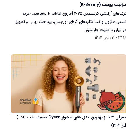
مراقبت پوست (K-Beauty)
ترندهای آرایشی کریسمس ۲۰۲۵ آمازون امارات را بشناسید. خرید
اسنس حلزون و ضدآفتاب‌های کره‌ای اورجینال، پرداخت ریالی و تحویل
در ایران با سایت چارسوق.
13:16 - 03 دی 1404
معرفی ۳ تا از بهترین مدل های سشوار Dyson تخفیف شب یلدا (
آذر ۱۴۰۴)