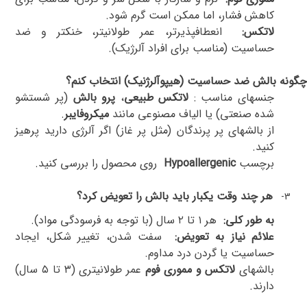
کاهش فشار، اما ممکن است گرم شود
.
لاتکس
:
انعطافپذیرتر، عمر طولانیتر، خنکتر و ضد
حساسیت (مناسب برای افراد آلرژیک)
.
چگونه بالش ضد حساسیت (هیپوآلرژنیک) انتخاب کنم؟
جنسهای مناسب
:
لاتکس طبیعی
،
پرو بالش
(پر شستشو
شده صنعتی) یا الیاف مصنوعی مانند
میکروفایبر
.
از بالشهای پر پرندگان (مثل پر غاز) اگر آلرژی دارید پرهیز
کنید
.
برچسب
Hypoallergenic
روی محصول را بررسی کنید
.
هر چند وقت یکبار باید بالش را تعویض کرد؟
3-
به طور کلی
:
هر
۱
تا
۲
سال (با توجه به فرسودگی مواد)
.
علائم نیاز به تعویض
:
سفت شدن، تغییر شکل، ایجاد
حساسیت یا گردن درد مداوم
.
بالشهای
لاتکس و مموری فوم
عمر طولانیتری (
۳
تا
۵
سال)
دارند
.