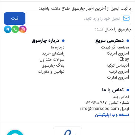
با ثبت ایمیل از آخرین اخبار چارسوق اطلاع داشته باشید:
ثبت
چارسوق را دنبال کنید:
دسترسی سریع
درباره چارسوق
محاسبه گر قیمت
درباره ما
آمازون آمریکا
راهنمای خرید
Ebay
سوالات متداول
آدیداس ترکیه
بلاگ چارسوق
آمازون ترکیه
قوانین و مقررات
آمازون امارات
تماس با ما
تماس باما
شماره تماس:
021-92007801
ایمیل:
info@charsooq.com
نسخه وب اپلیکیشن