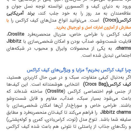
ورود به دنیای کیف و اکسسوری توانسته توجه نسل جوان و
علاقه‌مندان به مد روز را به خود جلب کند،
برند آمریکایی
راکس
(Crocs)
است
.
می‌توانید انواع مدل‌های کیف کراکس را
با
.
سفارش از آمازون امارات اصل و اورجینال بخرید
کیف کراکس با طراحی خاص، متریال منحصربه‌فرد
Croslite
،
قابلیت شست‌وشو، ضدآب بودن و امکان شخصی‌سازی با
Jibbitz
charms
، به یکی از محصولات وایرال و محبوب در شبکه‌های
اجتماعی تبدیل شده است
.
چرا کیف کراکس بخریم؟ مزایا و ویژگی‌های کیف کراکس
اگر به‌دنبال کیفی متفاوت، سبک و در عین حال کاربردی هستید،
یف کراکس
(Crocs Bag)
انتخابی هوشمندانه است. این کیف‌ها
ز جنس فوم اختصاصی کراکس
)
Croslite
(
ساخته شده‌اند که
باعث می‌شود بسیار سبک، ضدآب، مقاوم و قابل شست‌وشو
باشند. طراحی خاص و سوراخ‌دار آن‌ها امکان شخصی‌سازی با
Jibbitz charm
را فراهم می‌کند تا کیف‌تان منحصربه‌فرد و مطابق
سلیقه شما باشد. تنوع مدل (توت، کراس‌بادی، کمری و کوله‌پشتی)
و رنگ‌های جذاب از پاستلی تا نئونی هم باعث شده کیف کراکس