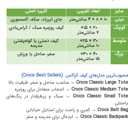
سایز
ابعاد تقریبی
کاربرد اصلی
مینی
۱۰
×
۸
×
۴
سانتی‌متر
جای ایرپاد، سکه، اکسسوری
کوچک
۲۰
×
۱۵
×
کیف روزمره سبک / کراس‌بادی
۷
سانتی‌متر
متوسط
۳۰
×
۲۵
×
کیف دستی یا کوله‌پشتی
۱۰
سانتی‌متر
مدرسه
بزرگ
۴۰
×
۳۰
×
سفر، ساحل یا ورزش
۱۵
سانتی‌متر
محبوب‌ترین مدل‌های کیف کراکس
(Crocs Best Sellers)
Crocs Classic Large Tote
→
مناسب ساحل و سفر، ظرفیت بالا
Crocs Classic Medium Tote
→
انتخاب متعادل برای روزمره
Crocs Classic Small Tot
→
سبک و پرطرفدار در رنگ‌های
پاستلی
Crocs Belt Bag
→
کمری و راحت برای استایل خیابانی
Crocs Classic Backpack
→
ایده‌آل برای مدرسه و سفر