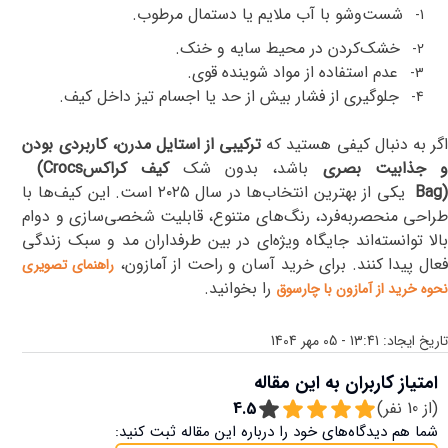
شست‌وشو با آب ملایم یا دستمال مرطوب
.
1-
خشک‌کردن در محیط سایه و خنک
.
2-
عدم استفاده از مواد شوینده قوی
.
3-
جلوگیری از فشار بیش از حد یا اجسام تیز داخل کیف
.
4-
گر به دنبال کیفی هستید که
ترکیبی از استایل مدرن، کاربردی بودن
 جذابیت بصری
باشد، بدون شک
کیف کراکس
(Crocs
Bag
یکی از بهترین انتخاب‌ها در سال
۲۰۲۵
است. این کیف‌ها با
طراحی منحصربه‌فرد، رنگ‌های متنوع، قابلیت شخصی‌سازی و دوام
بالا توانسته‌اند جایگاه ویژه‌ای در بین طرفداران مد و سبک زندگی
عال پیدا کنند
.
برای خرید آسان و راحت از آمازون،
راهنمای تصویری
را بخوانید.
نحوه خرید از آمازون با چارسوق
تاریخ ایجاد:
13:41 - 05 مهر 1404
امتیاز کاربران به این مقاله
(از
10
نفر)
4.5
شما هم دیدگاه‌های خود را درباره این مقاله ثبت کنید: