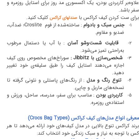
علاوه‌بر کاربردی بودن، یک اکسسوری مد روز برای استایل روزمره و
سفر باشد
.
برای ست کردن کیف کراکس با
کلیک کنید.
صندلهای کراکس
جنس سبک و بادوام
:
ساخته‌شده از فوم
Croslite
؛ ضدآب،
1-
ضدبو و مقاوم
.
قابلیت شست‌وشو آسان
:
با آب یا دستمال مرطوب
2-
به‌راحتی تمیز می‌شود
.
شخصی‌سازی با
Jibbitz
:
سوراخ‌های مخصوص روی کیف
3-
اجازه می‌دهند استایل کیف را طبق سلیقه‌ی خود تغییر
دهید
.
تنوع رنگ و مدل
:
از رنگ‌های پاستلی و نئونی گرفته تا
4-
نسخه‌های ماربل و چاپی
.
کاربردی بودن
:
مناسب برای سفر، مدرسه، ساحل، ورزش و
5-
استفاده‌ی روزمره
.
معرفی انواع مدل‌های کیف کراکس
(Crocs Bag Types)
برند کراکس تنوع بالایی در مدل کیف‌های خود ارائه می‌دهد تا هر
کس با توجه به نیاز و سبک زندگی خود انتخاب کند
: