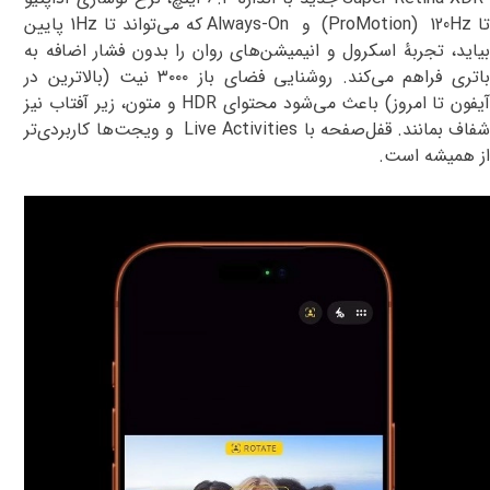
ا
120Hz
(ProMotion)
و
Always-On
که می‌تواند تا
1Hz
پایین
بیاید، تجربهٔ اسکرول و انیمیشن‌های روان را بدون فشار اضافه به
اتری فراهم می‌کند
.
روشنایی فضای باز
۳۰۰۰
نیت (بالاترین در
یفون تا امروز) باعث می‌شود محتوای
HDR
و متون، زیر آفتاب نیز
فاف بمانند. قفل‌صفحه با
Live Activities
و ویجت‌ها کاربردی‌تر
از همیشه است
.