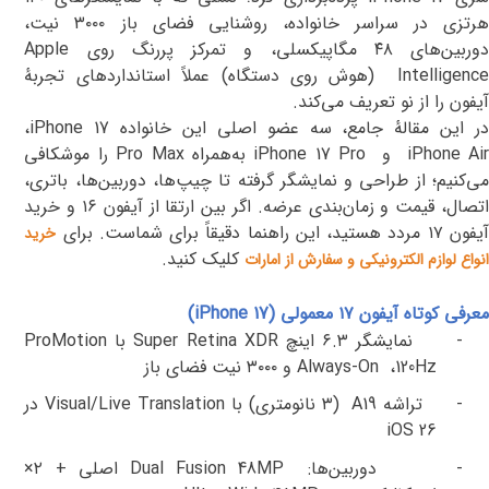
رتزی در سراسر خانواده، روشنایی فضای باز
۳۰۰۰
نیت،
وربین‌های
۴۸
مگاپیکسلی، و تمرکز پررنگ روی
Apple
Intelligenc
(هوش روی‌ دستگاه) عملاً استانداردهای تجربهٔ
آیفون را از نو تعریف می‌کند
.
در این مقالهٔ جامع، سه عضو اصلی این خانواده
iPhone 17
،
iPhone Ai
و
iPhone 17 Pro
به‌همراه
Pro Max
را موشکافی
می‌کنیم؛ از طراحی و نمایشگر گرفته تا چیپ‌ها، دوربین‌ها، باتری،
تصال، قیمت و زمان‌بندی عرضه. اگر بین ارتقا از آیفون
۱۶
و خرید
یفون
۱۷
مردد هستید، این راهنما دقیقاً برای شماست. برای
خرید
کلیک کنید.
انواع لوازم الکترونیکی و سفارش از امارات
معرفی کوتاه آیفون ۱۷ معمولی (
iPhone 17
)
-
نمایشگر
۶.۳
اینچ
Super Retina XDR
با
ProMotion
120Hz
،
Always-On
و
۳۰۰۰
نیت فضای باز
-
تراشه
A19
(
۳
نانومتری) با
Visual/Live Translation
در
iOS 26
-
دوربین‌ها
:
Dual Fusion 48MP
اصلی +
۲×