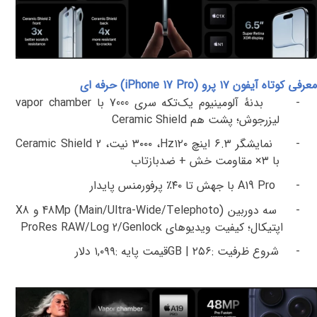
معرفی کوتاه آیفون ۱۷ پرو (
iPhone 17 Pro
) حرفه ای
-
بدنهٔ آلومینیوم یک‌تکه سری 7000 با
vapor chamber
لیزرجوش؛ پشت هم
Ceramic Shield
-
نمایشگر
۶.۳
اینچ
۱۲۰
Hz
،
۳۰۰۰
نیت،
Ceramic Shield 2
با
۳×
مقاومت خش + ضدبازتاب
-
A19 Pro
با جهش تا
۴۰٪
پرفورمنس پایدار
-
سه دوربین (
Main/Ultra-Wide/Telephoto
)
48Mp
و
X8
اپتیکال؛ کیفیت ویدیوهای
ProRes RAW/Log 2/Genlock
-
شروع ظرفیت
:
۲۵۶
GB |
قیمت پایه
:
۱,۰۹۹
دلار