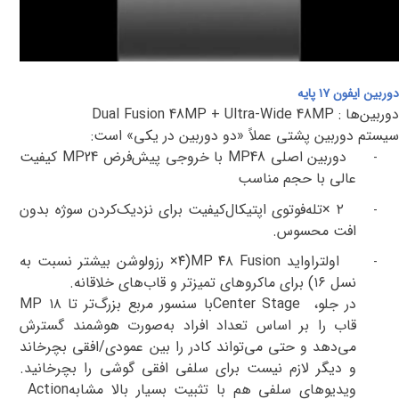
دوربین ایفون ۱۷ پایه
دوربین‌ها
:
Dual Fusion 48MP + Ultra-Wide 48MP
سیستم دوربین پشتی عملاً «دو دوربین در یکی» است
:
دوربین اصلی
MP48
با خروجی پیش‌فرض
24
MP
کیفیت
-
عالی با حجم مناسب
۲
×
تله‌فوتوی اپتیکال‌کیفیت برای نزدیک‌کردن سوژه بدون
-
افت محسوس
.
اولتراواید
Fusion
۴۸
MP
(
۴×
رزولوشن بیشتر نسبت به
-
نسل
۱۶)
برای ماکروهای تمیزتر و قاب‌های خلاقانه
.
در جلو،
Center Stage
با سنسور مربع بزرگ‌تر
تا ۱۸
MP
قاب را بر اساس تعداد افراد به‌صورت هوشمند گسترش
می‌دهد و حتی می‌تواند کادر را بین عمودی/افقی بچرخاند
و
دیگر لازم نیست برای سلفی افقی گوشی را بچرخانید.
ویدیوهای سلفی هم با تثبیت بسیار بالا
مشابه
Action