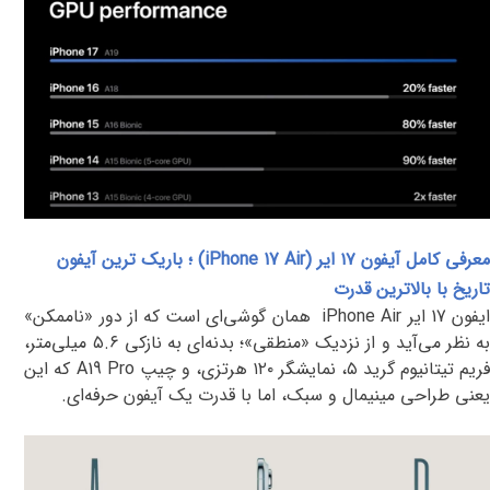
معرفی کامل آیفون ۱۷ ایر (
iPhone 17 Air
) ؛ باریک ترین آیفون
تاریخ با بالاترین قدرت
یفون 17 ایر
iPhone Air
همان گوشی‌ای است که از دور «ناممکن»
ه نظر می‌آید و از نزدیک «منطقی»؛ بدنه‌ای به نازکی
۵.۶
میلی‌متر،
ریم تیتانیوم گرید
۵
، نمایشگر
۱۲۰
هرتزی، و چیپ
A19 Pro
که
این
یعنی طراحی مینیمال و سبک، اما با قدرت یک آیفون حرفه‌ای
.