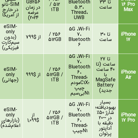
تا 33
Bluetooth
256
GB
16 Pro
512 /
-SIM
نانو
ساعت
،
5.3
در زمان
Max
1TB
در خارج
،
Thread
عرضه
از آمریکا
)
2024
UWB
eSIM-
5G
،
Wi-Fi
only
iPhone
تا 30
،
7
256 /
از $799
(
بدون
17
ساعت
Bluetooth
512GB
سیم‌کارت
6
فیزیکی
)
5G
،
Wi-Fi
تا 27
7
،
ساعت
(
تا
Bluetooth
40
ساعت
256 /
eSIM-
6
،
iPhone
با
512GB /
از $999
only
Air
؛
Thread
MagSafe
1TB
(
جهانی
)
؛
C1X
مودم
Battery
چیپ
جدید
)
N1
بی‌سیم
بسیار
5G
،
Wi-Fi
بهبود‌یافته؛
eSIM-
7
،
شارژ 50٪
256 /
iPhone
Bluetooth
از
only
در ~20
512GB /
17 Pro
،
6
$1,099
(
بازارهای
دقیقه با
1TB
؛
Thread
اعلام‌شده
)
آداپتور
N1
چیپ
پرتوان