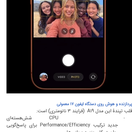
پردازنده و هوش روی‌ دستگاه ایفون ۱۷ معمولی
قلب تپندهٔ این مدل
A19
(فرایند
۳
نانومتری) است
:
CPU
شش‌هسته‌ای
-
جدید
ت
رکیب
Performance/Efficiency
برای پاسخ‌گویی