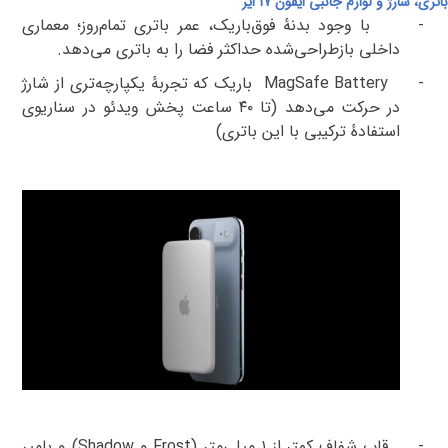
باتری، شارژ و لوازم جانبی ایفون 17 ایر
-
با وجود بدنهٔ فوق‌باریک، عمر باتری تمام‌روز؛ معماری
داخلی بازطراحی‌شده حداکثر فضا را به باتری می‌دهد
.
-
MagSafe Battery
باریک که تجربهٔ یکپارچه‌تری از شارژ
در حرکت می‌دهد (تا
۴۰
ساعت پخش ویدئو در سناریوی
استفادهٔ ترکیبی با این باتری
)
-
قاب شفاف کمتر از
۱
میلی‌متر (
Frost
و
Shadow
)
و
بامپر