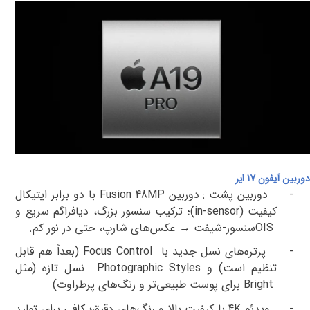
دوربین‌ آیفون 17 ایر
-
دوربین
پشت
:
دوربین
Fusion 48MP
با
دو برابر
اپتیکال
‌کیفیت
(in-sensor)
؛ ترکیب سنسور بزرگ، دیافراگم سریع و
OIS
سنسور-شیفت
→
عکس‌های شارپ، حتی در نور کم
.
-
پرتره‌های نسل جدید با
Focus Control
(بعداً هم قابل
تنظیم است) و
Photographic Styles
نسل تازه (مثل
Bright
برای پوست طبیعی‌تر و رنگ‌های پرطراوت
)
-
ویدئو
4K
با
کیفیت بالا و رنگ‌های دقیق؛ کافی برای تولید