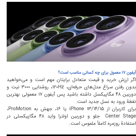
آیفون ۱۷ معمول
برای چه کسانی مناسب است؟
اگر ارزش خرید و قیمت متعادل برایتان مهم است و می‌خواهید
دون رفتن سراغ مدل‌های حرفه‌ای،
Hz
۱۲۰
، روشنایی
۳۰۰۰
نیت و
وربین
۴۸ مگاپیکسل
داشته باشید پس آیفون ۱۷ معمولی بهترین
نقطهٔ ورود به نسل جدید است
.
رای کاربران از
iPhone 13/14/15
یا 16، جهش به
ProMotion
،
Center Stag
جلو و دوربین اولترا واید ۴۸ مگاپیکسلی در
استفادهٔ روزمره کاملاً ملموس است
.