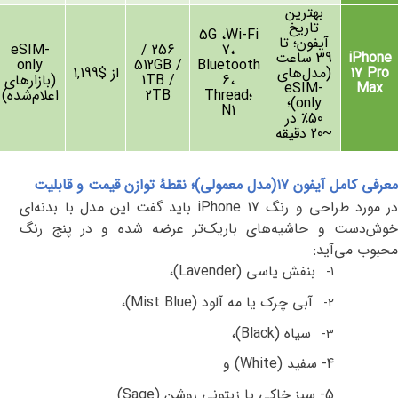
بهترین
تاریخ
5G
،
Wi-Fi
آیفون؛ تا
eSIM-
256 /
7
،
iPhone
39
ساعت
only
512GB /
Bluetooth
17 Pro
(
مدل‌های
از $1,199
،
6
1TB /
(
بازارهای
eSIM-
Max
؛
Thread
2TB
اعلام‌شده
)
only)
؛
N1
50٪ در
~20 دقیقه
معرفی کامل آیفون ۱۷
(
مدل معمولی)؛ نقطهٔ توازن قیمت و قابلیت
ر مورد طراحی و رنگ
iPhone 17
باید گفت این مدل
با بدنه‌ای
خوش‌دست و حاشیه‌های باریک‌تر عرضه شده و در پنج رنگ
محبوب می‌آید:
بنفش یاسی (
Lavender
)،
1-
آبی چرک یا مه آلود (
Mist Blue
)،
2-
سیاه (
Black
)،
3-
4- سفید (
White
) و
5- سبز خاکی یا زیتونی روشن (
Sage
).