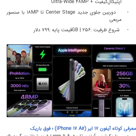
اپتیکال‌کیفیت +
Ultra-Wide 48MP
-
دوربین جلوی جدید
Center Stage
تا
18MP
با سنسور
مربعی
-
شروع ظرفیت
:
۲۵۶
GB |
قیمت پایه
:
۷۹۹
دلار
معرفی کوتاه آیفون ۱۷ ایر (
iPhone 17 Air
) ؛ فوق باریک