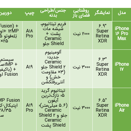
روشنایی
جنس/طراحی
مدل
نمایشگر
چیپ
دوربین
فضای باز
بدنه
فریم تیتانیوم،
Fusion) +
6.9
″
iPhone
شیشه مات
Super
A18
+ 12MP
او
16 Pro
2000
نیت
پشت
+
Pro
Retina
Ceramic
Max
XDR
25× دیجیتال)
Shield
جلو
آلومینیوم
جدید؛
″
6.3
سیستم
Ceramic
iPhone
Super
MP +
اصلی
3000
نیت
Shield 2
جلو
A19
17
Retina
) +
باکیف
(
۳×
مقاومت
XDR
Fusion
او
خش) و
آنتی‌رفلکشن
تیتانیوم گرید
5؛ نازک‌ترین
″
6.5
آیفون
P Fusion
iPhone
Super
(
۵.۶
میلی‌متر)؛
A19
اپتیکال-ک
3000
نیت
Pro
Ceramic
Retina
Air
XDR
جلو و
Shield 2
سف
Ceramic
Shield
پشت