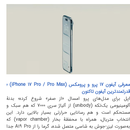
عرفی آیفون 17 پرو و پرومکس (
iPhone 17 Pro / Pro Max
) ؛
قدرتمندترین آیفون تاکنون
پل برای مدل‌های پرو امسال «از صفر» شروع کرده
؛
بدنهٔ
لومینیومی یک‌تکه
(unibody)
از آلیاژ سری 7000 که هم سبک و
مستحکم است و هم رسانایی حرارتی بسیار بالایی دارد. این
نتخابِ متریال، همراه با محفظهٔ بخار
(vapor chamber)
که
ه‌صورت لیزر-جوش به شاسی متصل شده، گرما را از
A19 Pro
جدا