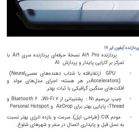
پردازنده آیفون ایر ۱۷
-
پردازنده
A19 Pro
نسخهٔ حرفه‌ای پردازنده‌ سری
A19
با
تمرکز بر کارایی پایدار و پردازش
AI
-
GPU
ارتقایافته با شتاب ‌دهنده‌های عصبی
(Neural
Accelerators)
در هر هسته؛ اجرای مدل‌های مولد و
افکت‌های سنگین گرافیکی با ثبات بهتر
.
-
چیپ بی‌سیم
N1
:
پشتیبانی از
Wi-Fi 7
،
Bluetooth 6
و
Thread
؛ پایایی بهتر برای
AirDrop
و
Personal Hotspot
-
مودم
C1X
(طراحی اپل): سرعت و بازده انرژی بهتر نسبت
به نسل قبل و پایداری اتصال در سفر و شهرهای شلوغ
.