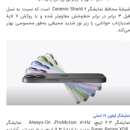
یشهٔ محافظ نمایشگر
Ceramic Shield 2
است که نسبت به نسل
بل
۳
برابر در برابر خط‌وخش مقاوم‌تر شده و با روکش
۷
لایهٔ
ضدبازتاب خوانایی را زیر نور شدید محیطی به‌طور محسوسی بهتر
می‌کند
.
نمایشگر ایفون ۱۷ اصلی
نمایشگر ۶.۳
اینچ،
ProMotion 120Hz
،
Always-On
.
نمایشگر
Super Retina XD
جدید با اندازهٔ
۶.۳
اینچ، نرخ نوسازی آداپتیو