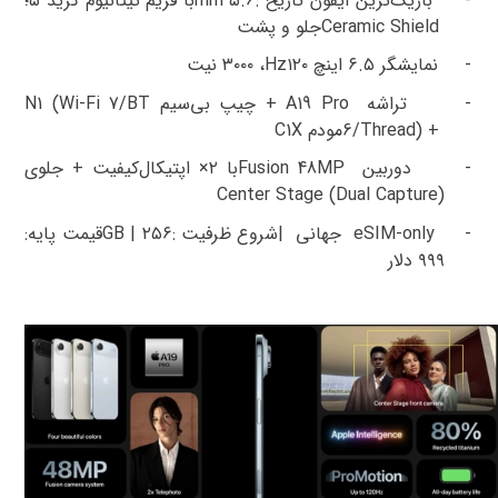
-
باریک‌ترین آیفون تاریخ
:
۵.۶
mm
با فریم تیتانیوم گرید
۵
؛
Ceramic Shield
جلو و پشت
-
نمایشگر
۶.۵
اینچ
۱۲۰
Hz
،
۳۰۰۰
نیت
-
تراشه
A19 Pro
+
چیپ بی‌سیم
N1 (Wi-Fi 7/BT
6/Thread) +
مودم
C1X
-
دوربین
Fusion 48MP
با
۲×
اپتیکال‌کیفیت + جلوی
Center Stage (Dual Capture)
-
eSIM-only
جهانی
|
شروع ظرفیت
:
۲۵۶
GB |
قیمت پایه
:
۹۹۹
دلار