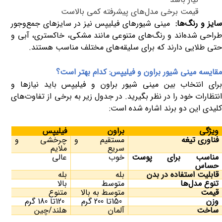
قیمت برخی مدل‌های پیشرفته کمی بالاست
ایز و رنگ‌ها
:
مینی شیورهای فیلیپس نیز در سایزهای جمع‌وجور
طراحی شده‌اند و رنگ‌های متنوعی مانند مشکی، خاکستری، آبی و
حتی طلایی دارند که برای سلیقه‌های مختلف مناسب هستند
.
مقایسه مینی شیور براون و فیلیپس: کدام بهتر است؟
برای انتخاب بین مینی شیور براون و فیلیپس باید نیازها و
انتظارات خود را در نظر بگیرید. در جدول زیر به برخی از تفاوت‌های
کلیدی این دو برند اشاره شده است
:
ویژگی
براون
فیلیپس
فناوری تیغه
مستقیم و
چرخشی و
سریع
ملایم
مناسب برای پوست
خوب
عالی
حساس
قابلیت استفاده در بدن
بله
بله
تنوع مدل‌ها
متوسط
بالا
قیمت
متوسط به بالا
متنوع
وزن
150
تا 200 گرم
120
تا 180 گرم
ساخت
آلمان
هلند/چین