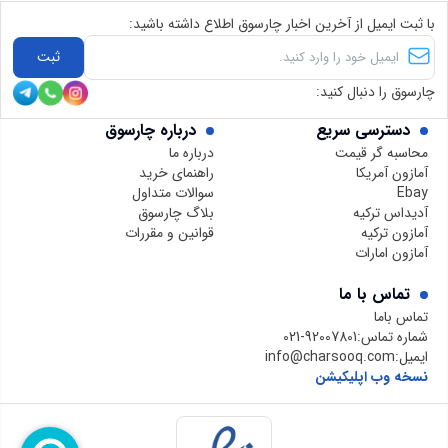
با ثبت ایمیل از آخرین اخبار چارسوق اطلاع داشته باشید:
ثبت
چارسوق را دنبال کنید:
دسترسی سریع
درباره چارسوق
محاسبه گر قیمت
درباره ما
آمازون آمریکا
راهنمای خرید
Ebay
سوالات متداول
آدیداس ترکیه
بلاگ چارسوق
آمازون ترکیه
قوانین و مقررات
آمازون امارات
تماس با ما
تماس باما
شماره تماس:
021-92007801
ایمیل:
info@charsooq.com
نسخه وب اپلیکیشن