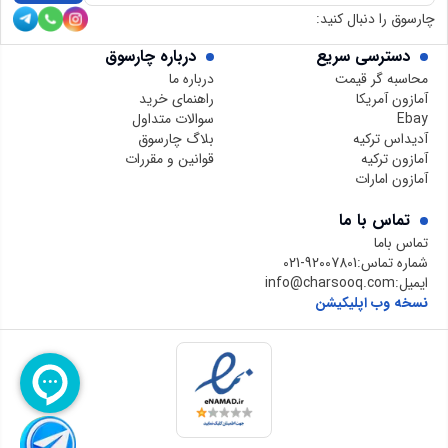
چارسوق را دنبال کنید:
دسترسی سریع
درباره چارسوق
محاسبه گر قیمت
درباره ما
آمازون آمریکا
راهنمای خرید
Ebay
سوالات متداول
آدیداس ترکیه
بلاگ چارسوق
آمازون ترکیه
قوانین و مقررات
آمازون امارات
تماس با ما
تماس باما
شماره تماس:
021-92007801
ایمیل:
info@charsooq.com
نسخه وب اپلیکیشن