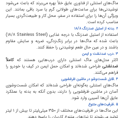
ماگ‌های استنلی از فناوری عایق خلأ بهره می‌برند که باعث می‌شود
نوشیدنی‌ها برای ساعت‌های طولانی گرم یا سرد باقی بمانند. این
ویژگی آن‌ها را برای استفاده در سفر، محل کار و طبیعت‌گردی بسیار
مناسب کرده است
.
۲
.
بدنه از استیل ضدزنگ ۱۸/۸
ستفاده از استیل ضدزنگ با درجه غذایی
(18/8 Stainless Steel)
باعث شده که ماگ‌ها در برابر زنگ‌زدگی، ضربه و سایش مقاوم
باشند و در عین حال طعم نوشیدنی را حفظ کنند
.
۳
.
درب ضدنشت و ایمن
اکثر مدل‌های ماگ استنلی دارای درب‌هایی هستند که
کاملاً
ضدنشتی
طراحی شده‌اند و امکان حمل ایمن در کیف یا خودرو را
فراهم می‌کنند
.
۴
.
قابل شست‌وشو در ماشین ظرفشویی
ماگ‌های استنلی به‌گونه‌ای طراحی شده‌اند که امکان شست‌وشوی
آسان در ماشین ظرفشویی را دارند، بدون آنکه به بدنه یا عملکرد
عایق آن‌ها آسیبی وارد شود
.
۵
.
ظرفیت‌های متنوع
این ماگ‌ها در ظرفیت‌های مختلف از ۳۵۰ میلی‌لیتر تا بیش از ۱ لیتر
تولید می‌شوند تا نیازهای متنوع کاربران را پاسخ دهند
.