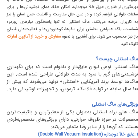
بهره‌گیری از فناوری عایق خلأ دوجداره، امکان حفظ دمای نوشیدنی‌ها را برای
ساعات طولانی فراهم کرده و در عین حال مقاومت و قابلیت حمل آسان را نیز
به کاربران عرضه می‌کنند. ماگ استنلی نه تنها پاسخگوی نیازهای روزمره
شماست، بلکه همراهی مطمئن برای سفرها، کوهنوردی‌ها و فعالیت‌های فضای
از نیز محسوب می‌شود. برای آشنایی با نحوه
سفارش و خرید از آمازون امارات
کلیک کنید.
ماگ استنلی چیست؟
ماگ استنلی
نوعی لیوان عایق‌دار و بادوام است که برای نگهداری
نوشیدنی‌های گرم یا سرد به مدت طولانی طراحی شده است. این
ماگ‌ها توسط برند آمریکایی «استنلی» تولید می‌شوند که بیش از
۱۰۰ سال سابقه در تولید فلاسک، ترموس، و تجهیزات نوشیدنی دارد
.
ویژگی‌های ماگ استنلی
ماگ های برند استنلی به‌عنوان یکی از معتبرترین و با‌کیفیت‌ترین
محصولات در حوزه ظروف حرارتی، دارای ویژگی‌های منحصر‌به‌فردی
هستند که آن‌ها را از سایر رقبا متمایز می‌کند
:
۱
.
عایق خلأ دوجداره
(Double-Wall Vacuum Insulation)